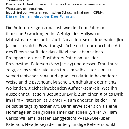
Sofortdownload
Dies ist ein E-Book. Unsere E-Books sind mit einem personalisierten
Wasserzeichen versehen,
jedoch frei von weiteren technischen Schutzmaßnahmen (»DRM«).
Erfahren Sie hier mehr zu den Datei-Formaten.
Die Autoren zeigen zunächst, wie der Film Paterson
filmische Erwartungen im Gefolge des Hollywood
Mainstreamkinos unterläuft: No action, sex, crime, wobei Jim
Jarmusch solche Erwartungsbrüche nicht nur durch die Art
des Films schafft, der das alltägliche Leben seines
Protagonisten, des Busfahrers Paterson aus der
Provinzstadt Paterson (New Jersey) und dessen Frau Laura
zeigt, er inszeniert sie auch im Film selbst. Der Film ist
»amerikanischer Zen« und appelliert darin in besonderer
Weise an die psychoanalytische Grundhaltung der nichts
wollenden, gleichschwebenden Aufmerksamkeit. Was ihn
auszeichnet, ist sein Bezug zur Lyrik. Zum einen gibt es Lyrik
im Film – Paterson ist Dichter –, zum anderen ist der Film
selbst (alltags-)lyrischer Art. Darin erweist er sich als eine
Hommage an den großen amerikanischen Lyriker William
Carlos Williams, dessen Langgedicht PATERSON (über
Paterson, New Jersey) der hintergründige Referenzpunkt