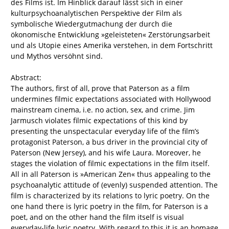
des Films ist. Im Hinblick darauf lässt sich in einer
kulturpsychoanalytischen Perspektive der Film als
symbolische Wiedergutmachung der durch die
ökonomische Entwicklung »geleisteten« Zerstörungsarbeit
und als Utopie eines Amerika verstehen, in dem Fortschritt
und Mythos versöhnt sind.
Abstract:
The authors, first of all, prove that Paterson as a film
undermines filmic expectations associated with Hollywood
mainstream cinema, i.e. no action, sex, and crime. Jim
Jarmusch violates filmic expectations of this kind by
presenting the unspectacular everyday life of the film’s
protagonist Paterson, a bus driver in the provincial city of
Paterson (New Jersey), and his wife Laura. Moreover, he
stages the violation of filmic expectations in the film itself.
All in all Paterson is »American Zen« thus appealing to the
psychoanalytic attitude of (evenly) suspended attention. The
film is characterized by its relations to lyric poetry. On the
one hand there is lyric poetry in the film, for Paterson is a
poet, and on the other hand the film itself is visual
everyday-life lyric poetry. With regard to this it is an homage