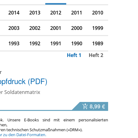
2014
2013
2012
2011
2010
2003
2002
2001
2000
1999
1993
1992
1991
1990
1989
Heft 1
Heft 2
r
opfdruck (PDF)
r Soldatenmatrix
8,99 €
ok. Unsere E-Books sind mit einem personalisierten
hen,
teren technischen Schutzmaßnahmen (»DRM«).
hr zu den Datei-Formaten.