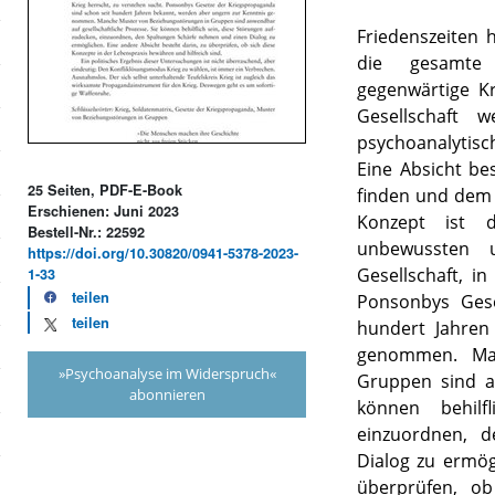
Friedenszeiten 
die gesamte 
gegenwärtige K
Gesellschaft 
psychoanalytisc
Eine Absicht be
25 Seiten, PDF-E-Book
finden und dem 
Erschienen: Juni 2023
Konzept ist d
Bestell-Nr.: 22592
unbewussten 
https://doi.org/10.30820/0941-5378-2023-
Gesellschaft, in
1-33
teilen
Ponsonbys Gese
teilen
hundert Jahren
genommen. Man
»Psychoanalyse im Widerspruch«
Gruppen sind an
abonnieren
können behilf
einzuordnen, 
Dialog zu ermög
überprüfen, ob