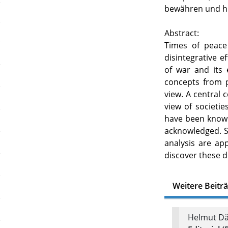
bewähren und hil
Abstract:
Times of peace
disintegrative e
of war and its 
concepts from p
view. A central c
view of societi
have been known
acknowledged. S
analysis are app
discover these di
Weitere Beitr
Helmut D