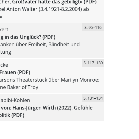
icher, Großvater hätte das gebilligt« (PDF)
el Anton Walter (3.4.1921-8.2.2004) als
«
S. 95–116
kert
ng in das Unglück? (PDF)
anken über Freiheit, Blindheit und
rtung
S. 117–130
acke
 Frauen (PDF)
arsons Theaterstück über Marilyn Monroe:
ne Baker of Troy
S. 131–134
abibi-Kohlen
von: Hans-Jürgen Wirth (2022). Gefühle
itik (PDF)