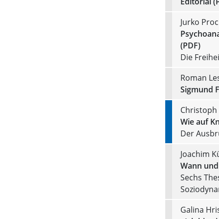
Editorial (
Jurko Pro
Psychoana
(PDF)
Die Freihei
Roman Les
Sigmund F
Christoph 
Wie auf K
Der Ausbr
Joachim K
Wann und 
Sechs The
Soziodyna
Galina Hri