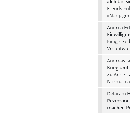
»Ich bin s
Freuds Enk
»Nazijäger
Andrea Ec
Einwilligu
Einige Ged
Verantwo
Andreas J
Krieg und
Zu Anne C
Norma Jea
Delaram H
Rezension 
machen Pol