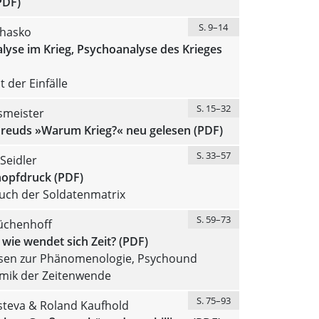
PDF)
S. 9–14
chasko
lyse im Krieg, Psychoanalyse des Krieges
t der Einfälle
S. 15–32
meister
reuds »Warum Krieg?« neu gelesen (PDF)
S. 33–57
Seidler
nopfdruck (PDF)
uch der Soldatenmatrix
S. 59–73
üchenhoff
wie wendet sich Zeit? (PDF)
sen zur Phänomenologie, Psychound
mik der Zeitenwende
S. 75–93
steva & Roland Kaufhold