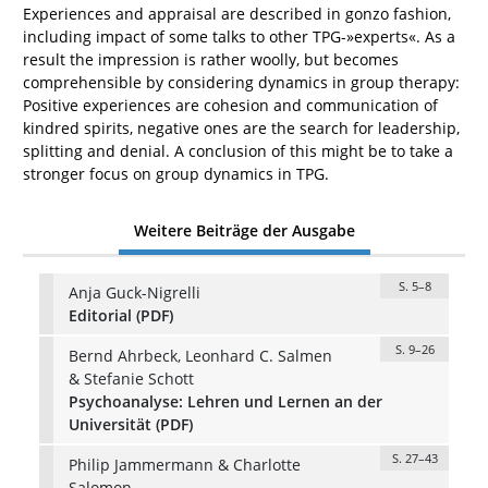
Experiences and appraisal are described in gonzo fashion,
including impact of some talks to other TPG-»experts«. As a
result the impression is rather woolly, but becomes
comprehensible by considering dynamics in group therapy:
Positive experiences are cohesion and communication of
kindred spirits, negative ones are the search for leadership,
splitting and denial. A conclusion of this might be to take a
stronger focus on group dynamics in TPG.
Weitere Beiträge der Ausgabe
S. 5–8
Anja Guck-Nigrelli
Editorial (PDF)
S. 9–26
Bernd Ahrbeck, Leonhard C. Salmen
& Stefanie Schott
Psychoanalyse: Lehren und Lernen an der
Universität (PDF)
S. 27–43
Philip Jammermann & Charlotte
Salomon