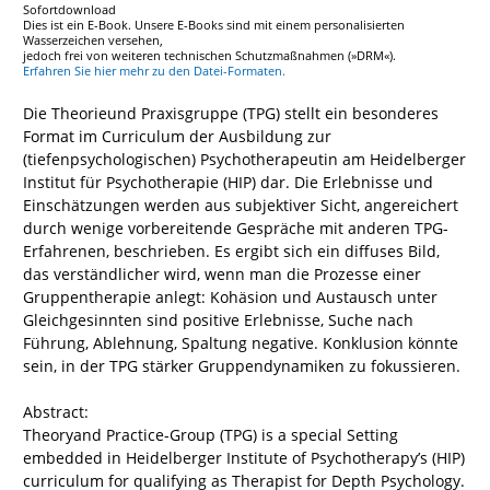
Sofortdownload
Dies ist ein E-Book. Unsere E-Books sind mit einem personalisierten
Wasserzeichen versehen,
jedoch frei von weiteren technischen Schutzmaßnahmen (»DRM«).
Erfahren Sie hier mehr zu den Datei-Formaten.
Die Theorieund Praxisgruppe (TPG) stellt ein besonderes
Format im Curriculum der Ausbildung zur
(tiefenpsychologischen) Psychotherapeutin am Heidelberger
Institut für Psychotherapie (HIP) dar. Die Erlebnisse und
Einschätzungen werden aus subjektiver Sicht, angereichert
durch wenige vorbereitende Gespräche mit anderen TPG-
Erfahrenen, beschrieben. Es ergibt sich ein diffuses Bild,
das verständlicher wird, wenn man die Prozesse einer
Gruppentherapie anlegt: Kohäsion und Austausch unter
Gleichgesinnten sind positive Erlebnisse, Suche nach
Führung, Ablehnung, Spaltung negative. Konklusion könnte
sein, in der TPG stärker Gruppendynamiken zu fokussieren.
Abstract:
Theoryand Practice-Group (TPG) is a special Setting
embedded in Heidelberger Institute of Psychotherapy’s (HIP)
curriculum for qualifying as Therapist for Depth Psychology.