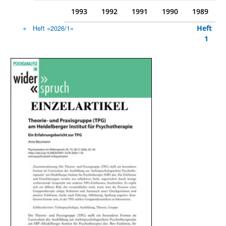
1993
1992
1991
1990
1989
Heft
Heft »2026/1«
1