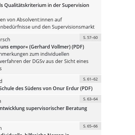
s Qualitätskriterium in der Supervision
en von Absolvent:innen auf
nenbedürfnisse und den Supervisionsmarkt
S. 57–60
irsch
n uns empor« (Gerhard Vollmer) (PDF)
Anmerkungen zum individuellen
erfahren der DGSv aus der Sicht eines
s
S. 61–62
d
Schule des Südens von Onur Erdur (PDF)
S. 63–64
n
entwicklung supervisorischer Beratung
S. 65–66
n