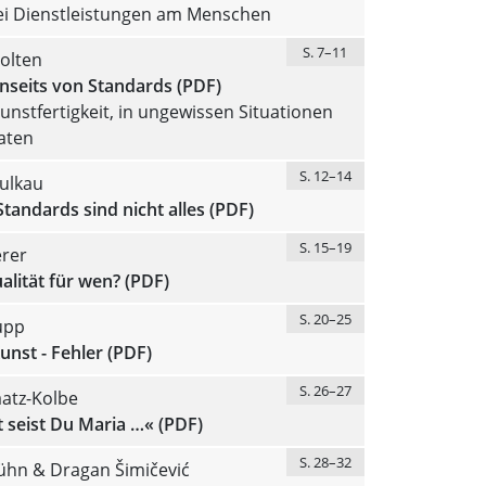
bei Dienstleistungen am Menschen
S. 7–11
olten
enseits von Standards (PDF)
unstfertigkeit, in ungewissen Situationen
aten
S. 12–14
ulkau
 Standards sind nicht alles (PDF)
S. 15–19
erer
lität für wen? (PDF)
S. 20–25
upp
unst - Fehler (PDF)
S. 26–27
aatz-Kolbe
 seist Du Maria …« (PDF)
S. 28–32
hn & Dragan Šimičević