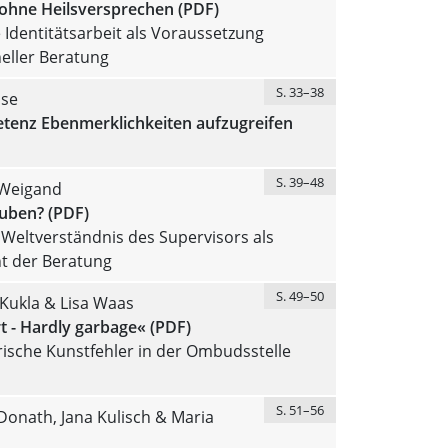
ohne Heilsversprechen (PDF)
Identitätsarbeit als Voraussetzung
eller Beratung
S. 33–38
sse
tenz Ebenmerklichkeiten aufzugreifen
S. 39–48
Weigand
uben? (PDF)
Weltverständnis des Supervisors als
 der Beratung
S. 49–50
Kukla & Lisa Waas
t - Hardly garbage« (PDF)
ische Kunstfehler in der Ombudsstelle
S. 51–56
onath, Jana Kulisch & Maria