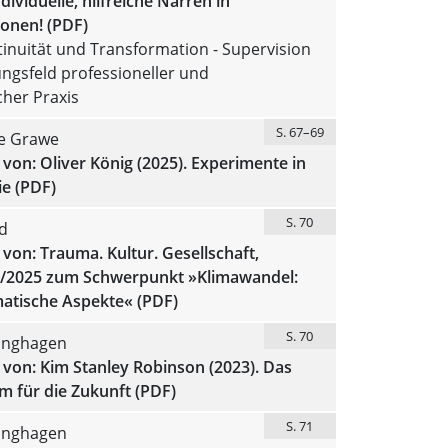
dividuelle, hilfreiche Narren in
ionen! (PDF)
inuität und Transformation - Supervision
ngsfeld professioneller und
cher Praxis
S. 67–69
e Grawe
von: Oliver König (2025). Experimente in
e (PDF)
S. 70
d
von: Trauma. Kultur. Gesellschaft,
/2025 zum Schwerpunkt »Klimawandel:
matische Aspekte« (PDF)
S. 70
linghagen
von: Kim Stanley Robinson (2023). Das
m für die Zukunft (PDF)
S. 71
linghagen