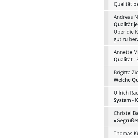
Qualität 
Andreas N
Qualität j
Über die K
gut zu ber
Annette M
Qualität -
Brigitta Zi
Welche Qua
Ullrich Ra
System - K
Christel B
»Gegrüßet
Thomas Kü