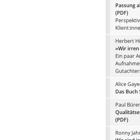
Passung al
(PDF)
Perspektiv
Klient:in
Herbert H
»Wir irre
Ein paar 
Aufnahmev
Gutachter
Alice Gaye
Das Buch 
Paul Büre
Qualitäts
(PDF)
Ronny Jah