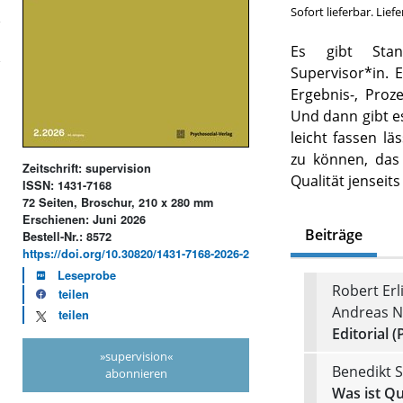
Sofort lieferbar. Lief
Es gibt Stan
Supervisor*in. 
Ergebnis-, Proze
Und dann gibt es
leicht fassen lä
zu können, das 
Zeitschrift: supervision
Qualität jenseit
ISSN: 1431-7168
72 Seiten, Broschur, 210 x 280 mm
Erschienen: Juni 2026
Beiträge
Bestell-Nr.: 8572
https://doi.org/10.30820/1431-7168-2026-2
Leseprobe
Robert Erl
teilen
Andreas N
teilen
Editorial (
»supervision«
Benedikt 
abonnieren
Was ist Qu