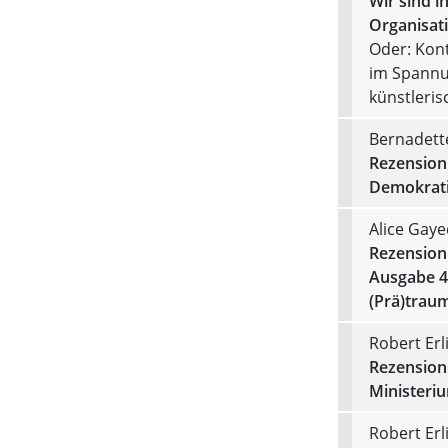
Wir sind in
Organisat
Oder: Kont
im Spannu
künstleris
Bernadett
Rezension 
Demokrati
Alice Gaye
Rezension 
Ausgabe 4
(Prä)trau
Robert Er
Rezension 
Ministeriu
Robert Er