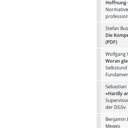
Hoffnung 
Normative 
profession
Stefan Bu
Die Kompe
(PDF)
Wolfgang 
Woran gla
Selbstund 
Fundament
Sebastian 
»Hardly ar
Supervisor
der DGSv
Benjamin D
Mewes