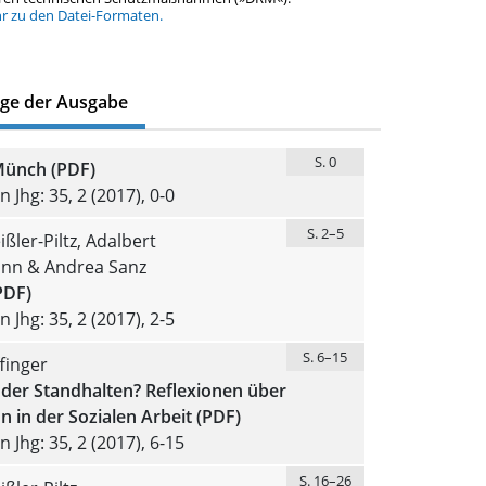
hr zu den Datei-Formaten.
äge der Ausgabe
S. 0
Münch (PDF)
 Jhg: 35, 2 (2017), 0-0
S. 2–5
ißler-Piltz, Adalbert
nn & Andrea Sanz
PDF)
 Jhg: 35, 2 (2017), 2-5
S. 6–15
finger
oder Standhalten? Reflexionen über
n in der Sozialen Arbeit (PDF)
 Jhg: 35, 2 (2017), 6-15
S. 16–26