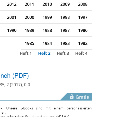
2012
2011
2010
2009
2008
2001
2000
1999
1998
1997
1990
1989
1988
1987
1986
1985
1984
1983
1982
Heft 1
Heft 2
Heft 3
Heft 4
ünch (PDF)
35, 2 (2017), 0-0
Gratis
ok. Unsere E-Books sind mit einem personalisierten
hen,
teren technischen Schutzmaßnahmen (»DRM«).