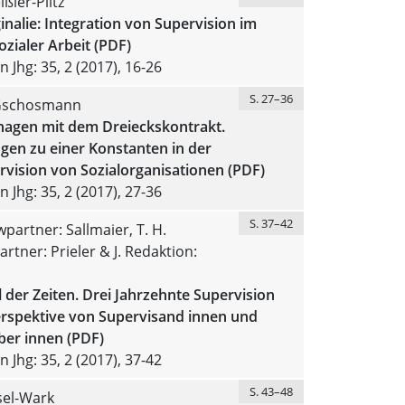
ißler-Piltz
inalie: Integration von Supervision im
zialer Arbeit (PDF)
 Jhg: 35, 2 (2017), 16-26
S. 27–36
 Gschosmann
agen mit dem Dreieckskontrakt.
gen zu einer Konstanten in der
vision von Sozialorganisationen (PDF)
 Jhg: 35, 2 (2017), 27-36
S. 37–42
wpartner: Sallmaier, T. H.
artner: Prieler & J. Redaktion:
der Zeiten. Drei Jahrzehnte Supervision
erspektive von Supervisand innen und
ber innen (PDF)
 Jhg: 35, 2 (2017), 37-42
S. 43–48
sel-Wark