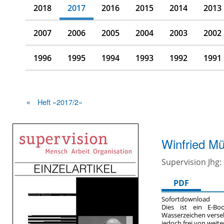
2018
2017
2016
2015
2014
2013
2007
2006
2005
2004
2003
2002
1996
1995
1994
1993
1992
1991
Heft »2017/2«
Winfried M
Supervision Jhg: 
PDF
Sofortdownload
Dies ist ein E-Bo
Wasserzeichen verse
jedoch frei von wei