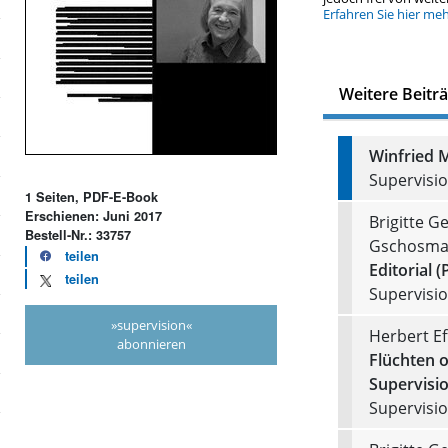
Erfahren Sie hier me
Weitere Beitr
Winfried 
Supervision
1 Seiten, PDF-E-Book
Erschienen: Juni 2017
Brigitte Ge
Bestell-Nr.: 33757
Gschosma
teilen
Editorial (
teilen
Supervision
»supervision«
Herbert Ef
abonnieren
Flüchten 
Supervisio
Supervision