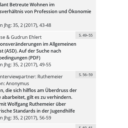
ant Betreute Wohnen im
verhältnis von Profession und Ökonomie
 Jhg: 35, 2 (2017), 43-48
S. 49–55
sse & Gudrun Ehlert
ionsveränderungen im Allgemeinen
st (ASD). Auf der Suche nach
bedingungen (PDF)
 Jhg: 35, 2 (2017), 49-55
S. 56–59
Interviewpartner: Ruthemeier
on: Anonymus
n, die sich hilflos am Überdruss der
 abarbeitet, gilt es zu verhindern.
 mit Wolfgang Ruthemeier über
ische Standards in der Jugendhilfe
 Jhg: 35, 2 (2017), 56-59
S. 60–61