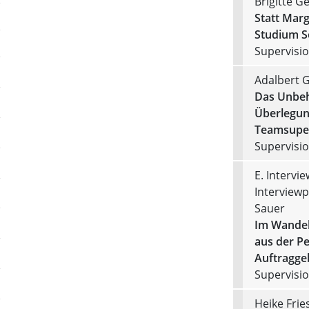
Brigitte Ge
Statt Marg
Studium So
Supervision
Adalbert
Das Unbeh
Überlegun
Teamsuper
Supervision
E. Intervie
Interviewp
Sauer
Im Wandel 
aus der P
Auftragge
Supervision
Heike Frie