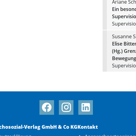
Ariane Sc
Ein besond
Supervisio
Supervision
Susanne S
Elise Bitt
(Hg.) Gren
Bewegung
Supervision
chosozial-Verlag GmbH & Co KG
Kontakt