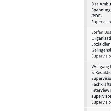
Das Ambul
Spannungs
(PDF)
Supervision
Stefan Bu
Organisat
Sozialdien
Gelingens
Supervision
Wolfgang 
& Redakti
Supervisio
Fachkräfte
Interview
supervisor
Supervision