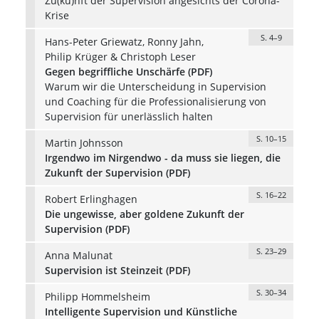
Zu(ku)nft der Supervision angesichts der Corona-
Krise
S. 4–9
Hans-Peter Griewatz, Ronny Jahn,
Philip Krüger & Christoph Leser
Gegen begriffliche Unschärfe (PDF)
Warum wir die Unterscheidung in Supervision
und Coaching für die Professionalisierung von
Supervision für unerlässlich halten
S. 10–15
Martin Johnsson
Irgendwo im Nirgendwo - da muss sie liegen, die
Zukunft der Supervision (PDF)
S. 16–22
Robert Erlinghagen
Die ungewisse, aber goldene Zukunft der
Supervision (PDF)
S. 23–29
Anna Malunat
Supervision ist Steinzeit (PDF)
S. 30–34
Philipp Hommelsheim
Intelligente Supervision und Künstliche