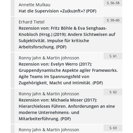
S. 56–58
Annette Mulkau
Hat die Supervision »Zu(ku)nft«? (PDF)
S. 59–60
Erhard Tietel
Rezension von: Fritz Böhle & Eva Senghaas-
Knobloch (Hrsg.) (2019): Andere Sichtweisen auf
Subjektivität. Impulse für kritische
Arbeitsforschung. (PDF)
S. 61
Ronny Jahn & Martin Johnsson
Rezension von: Evelyn Werro (2017):
Gruppendynamische Aspekte agiler Frameworks.
Agile Teams im Spannungsfeld von
Zugehörigkeit, Macht und Intimität. (PDF)
S. 62
Ronny Jahn & Martin Johnsson
Rezension von: Michaela Moser (2017):
Hierarchieloses Führen. Anforderungen an eine
moderne Unternehmens- und
Mitarbeiterführung. (PDF)
S. 63
Ronny Jahn & Martin Johnsson