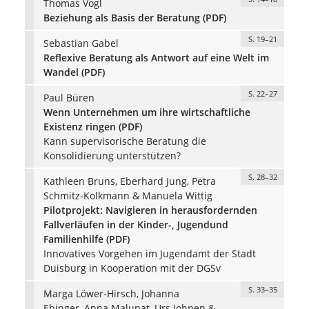
Thomas Vogl
Beziehung als Basis der Beratung (PDF)
S. 19–21
Sebastian Gabel
Reflexive Beratung als Antwort auf eine Welt im
Wandel (PDF)
S. 22–27
Paul Büren
Wenn Unternehmen um ihre wirtschaftliche
Existenz ringen (PDF)
Kann supervisorische Beratung die
Konsolidierung unterstützen?
S. 28–32
Kathleen Bruns, Eberhard Jung, Petra
Schmitz-Kolkmann & Manuela Wittig
Pilotprojekt: Navigieren in herausfordernden
Fallverläufen in der Kinder-, Jugendund
Familienhilfe (PDF)
Innovatives Vorgehen im Jugendamt der Stadt
Duisburg in Kooperation mit der DGSv
S. 33–35
Marga Löwer-Hirsch, Johanna
Ebinger, Anna Malunat, Urs Johnen &