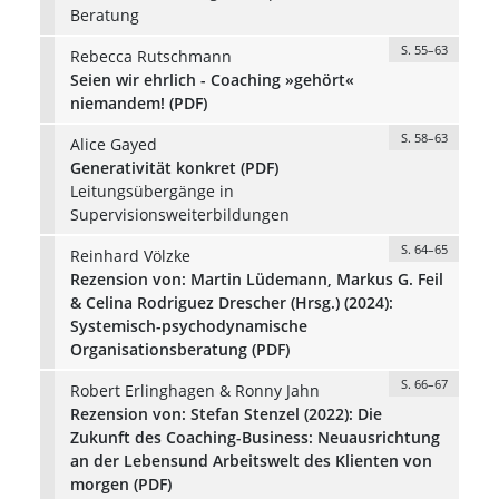
Beratung
S. 55–63
Rebecca Rutschmann
Seien wir ehrlich - Coaching »gehört«
niemandem! (PDF)
S. 58–63
Alice Gayed
Generativität konkret (PDF)
Leitungsübergänge in
Supervisionsweiterbildungen
S. 64–65
Reinhard Völzke
Rezension von: Martin Lüdemann, Markus G. Feil
& Celina Rodriguez Drescher (Hrsg.) (2024):
Systemisch-psychodynamische
Organisationsberatung (PDF)
S. 66–67
Robert Erlinghagen & Ronny Jahn
Rezension von: Stefan Stenzel (2022): Die
Zukunft des Coaching-Business: Neuausrichtung
an der Lebensund Arbeitswelt des Klienten von
morgen (PDF)