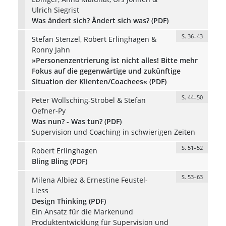
Ulrich Siegrist
Was ändert sich? Ändert sich was? (PDF)
S. 36–43
Stefan Stenzel, Robert Erlinghagen &
Ronny Jahn
»Personenzentrierung ist nicht alles! Bitte mehr
Fokus auf die gegenwärtige und zukünftige
Situation der Klienten/Coachees« (PDF)
S. 44–50
Peter Wollsching-Strobel & Stefan
Oefner-Py
Was nun? - Was tun? (PDF)
Supervision und Coaching in schwierigen Zeiten
S. 51–52
Robert Erlinghagen
Bling Bling (PDF)
S. 53–63
Milena Albiez & Ernestine Feustel-
Liess
Design Thinking (PDF)
Ein Ansatz für die Markenund
Produktentwicklung für Supervision und