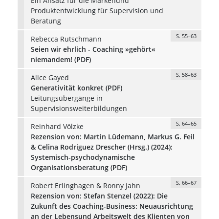
Ein Ansatz für die Markenund
Produktentwicklung für Supervision und
Beratung
S. 55–63
Rebecca Rutschmann
Seien wir ehrlich - Coaching »gehört«
niemandem! (PDF)
S. 58–63
Alice Gayed
Generativität konkret (PDF)
Leitungsübergänge in
Supervisionsweiterbildungen
S. 64–65
Reinhard Völzke
Rezension von: Martin Lüdemann, Markus G. Feil
& Celina Rodriguez Drescher (Hrsg.) (2024):
Systemisch-psychodynamische
Organisationsberatung (PDF)
S. 66–67
Robert Erlinghagen & Ronny Jahn
Rezension von: Stefan Stenzel (2022): Die
Zukunft des Coaching-Business: Neuausrichtung
an der Lebensund Arbeitswelt des Klienten von