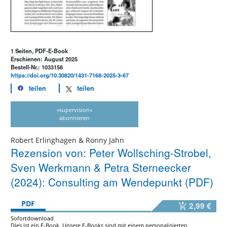
1 Seiten, PDF-E-Book
Erschienen: August 2025
Bestell-Nr.: 1033158
https://doi.org/10.30820/1431-7168-2025-3-67
teilen
teilen
»supervision«
abonnieren
Robert Erlinghagen & Ronny Jahn
Rezension von: Peter Wollsching-Strobel,
Sven Werkmann & Petra Sterneecker
(2024): Consulting am Wendepunkt (PDF)
PDF
2,99 €
Sofortdownload
Dies ist ein E-Book. Unsere E-Books sind mit einem personalisierten