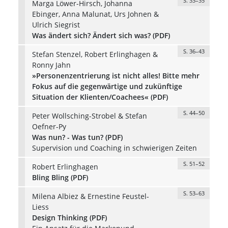
S. 33–35
Marga Löwer-Hirsch, Johanna
Ebinger, Anna Malunat, Urs Johnen &
Ulrich Siegrist
Was ändert sich? Ändert sich was? (PDF)
S. 36–43
Stefan Stenzel, Robert Erlinghagen &
Ronny Jahn
»Personenzentrierung ist nicht alles! Bitte mehr
Fokus auf die gegenwärtige und zukünftige
Situation der Klienten/Coachees« (PDF)
S. 44–50
Peter Wollsching-Strobel & Stefan
Oefner-Py
Was nun? - Was tun? (PDF)
Supervision und Coaching in schwierigen Zeiten
S. 51–52
Robert Erlinghagen
Bling Bling (PDF)
S. 53–63
Milena Albiez & Ernestine Feustel-
Liess
Design Thinking (PDF)