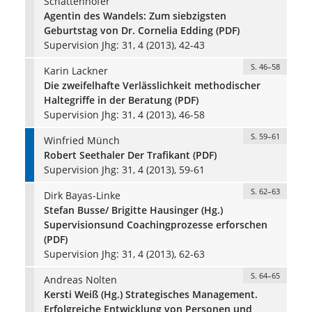
Schattenhofer
Agentin des Wandels: Zum siebzigsten
Geburtstag von Dr. Cornelia Edding (PDF)
Supervision Jhg: 31, 4 (2013), 42-43
S. 46–58
Karin Lackner
Die zweifelhafte Verlässlichkeit methodischer
Haltegriffe in der Beratung (PDF)
Supervision Jhg: 31, 4 (2013), 46-58
S. 59–61
Winfried Münch
Robert Seethaler Der Trafikant (PDF)
Supervision Jhg: 31, 4 (2013), 59-61
S. 62–63
Dirk Bayas-Linke
Stefan Busse/ Brigitte Hausinger (Hg.)
Supervisionsund Coachingprozesse erforschen
(PDF)
Supervision Jhg: 31, 4 (2013), 62-63
S. 64–65
Andreas Nolten
Kersti Weiß (Hg.) Strategisches Management.
Erfolgreiche Entwicklung von Personen und