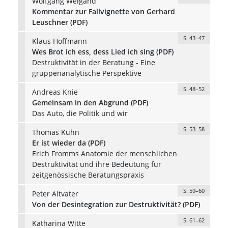
Wolfgang Weigand
Kommentar zur Fallvignette von Gerhard
Leuschner (PDF)
S. 43–47
Klaus Hoffmann
Wes Brot ich ess, dess Lied ich sing (PDF)
Destruktivität in der Beratung - Eine
gruppenanalytische Perspektive
S. 48–52
Andreas Knie
Gemeinsam in den Abgrund (PDF)
Das Auto, die Politik und wir
S. 53–58
Thomas Kühn
Er ist wieder da (PDF)
Erich Fromms Anatomie der menschlichen
Destruktivität und ihre Bedeutung für
zeitgenössische Beratungspraxis
S. 59–60
Peter Altvater
Von der Desintegration zur Destruktivität? (PDF)
S. 61–62
Katharina Witte