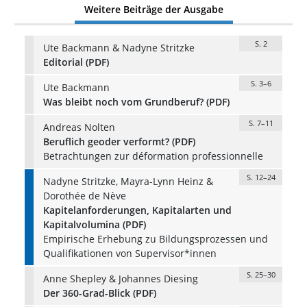
Weitere Beiträge der Ausgabe
S. 2
Ute Backmann & Nadyne Stritzke
Editorial (PDF)
S. 3–6
Ute Backmann
Was bleibt noch vom Grundberuf? (PDF)
S. 7–11
Andreas Nolten
Beruflich geoder verformt? (PDF)
Betrachtungen zur déformation professionnelle
S. 12–24
Nadyne Stritzke, Mayra-Lynn Heinz &
Dorothée de Nève
Kapitelanforderungen, Kapitalarten und
Kapitalvolumina (PDF)
Empirische Erhebung zu Bildungsprozessen und
Qualifikationen von Supervisor*innen
S. 25–30
Anne Shepley & Johannes Diesing
Der 360-Grad-Blick (PDF)