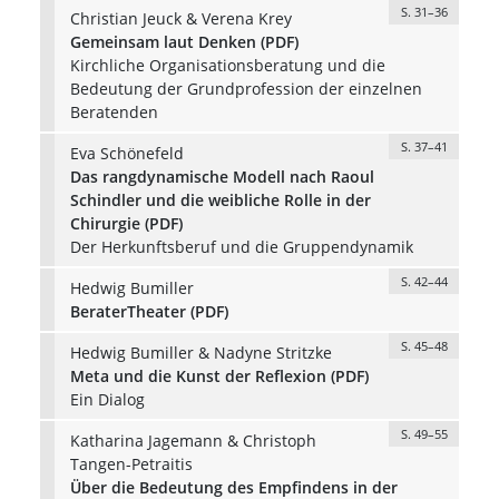
S. 31–36
Christian Jeuck & Verena Krey
Gemeinsam laut Denken (PDF)
Kirchliche Organisationsberatung und die
Bedeutung der Grundprofession der einzelnen
Beratenden
S. 37–41
Eva Schönefeld
Das rangdynamische Modell nach Raoul
Schindler und die weibliche Rolle in der
Chirurgie (PDF)
Der Herkunftsberuf und die Gruppendynamik
S. 42–44
Hedwig Bumiller
BeraterTheater (PDF)
S. 45–48
Hedwig Bumiller & Nadyne Stritzke
Meta und die Kunst der Reflexion (PDF)
Ein Dialog
S. 49–55
Katharina Jagemann & Christoph
Tangen-Petraitis
Über die Bedeutung des Empfindens in der