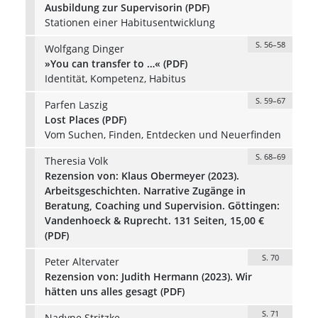
Ausbildung zur Supervisorin (PDF)
Stationen einer Habitusentwicklung
S. 56–58
Wolfgang Dinger
»You can transfer to …« (PDF)
Identität, Kompetenz, Habitus
S. 59–67
Parfen Laszig
Lost Places (PDF)
Vom Suchen, Finden, Entdecken und Neuerfinden
S. 68–69
Theresia Volk
Rezension von: Klaus Obermeyer (2023).
Arbeitsgeschichten. Narrative Zugänge in
Beratung, Coaching und Supervision. Göttingen:
Vandenhoeck & Ruprecht. 131 Seiten, 15,00 €
(PDF)
S. 70
Peter Altervater
Rezension von: Judith Hermann (2023). Wir
hätten uns alles gesagt (PDF)
S. 71
Nadyne Stritzke