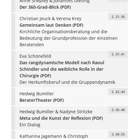
Anne Shepley & Johannes Diesing
Der 360-Grad-Blick (PDF)
S. 31–36
Christian Jeuck & Verena Krey
Gemeinsam laut Denken (PDF)
Kirchliche Organisationsberatung und die
Bedeutung der Grundprofession der einzelnen
Beratenden
S. 37–41
Eva Schönefeld
Das rangdynamische Modell nach Raoul
Schindler und die weibliche Rolle in der
Chirurgie (PDF)
Der Herkunftsberuf und die Gruppendynamik
S. 42–44
Hedwig Bumiller
BeraterTheater (PDF)
S. 45–48
Hedwig Bumiller & Nadyne Stritzke
Meta und die Kunst der Reflexion (PDF)
Ein Dialog
S. 49–55
Katharina Jagemann & Christoph