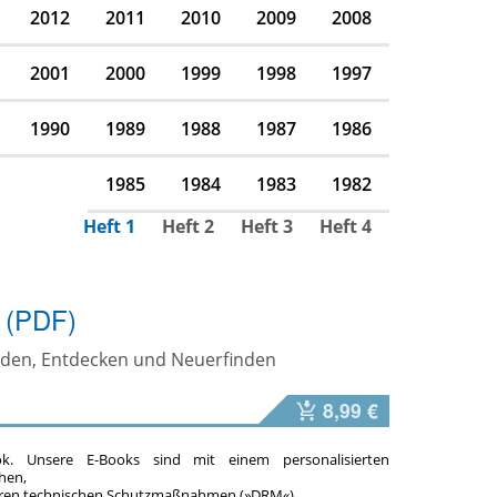
2012
2011
2010
2009
2008
2001
2000
1999
1998
1997
1990
1989
1988
1987
1986
1985
1984
1983
1982
Heft 1
Heft 2
Heft 3
Heft 4
s (PDF)
den, Entdecken und Neuerfinden
8,99 €
ok. Unsere E-Books sind mit einem personalisierten
hen,
teren technischen Schutzmaßnahmen (»DRM«).