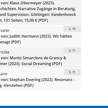
 von: Klaus Obermeyer (2023).
chichten. Narrative Zugänge in Beratung,
und Supervision. Göttingen: Vandenhoeck
. 131 Seiten, 15,00 € (PDF)
S. 70
rvater
von: Judith Hermann (2023). Wir hätten
gesagt (PDF)
S. 71
itzke
 von: Moritz Senarclens de Grancy &
mer (2023). Social Dreaming (PDF)
S. 71
mann
von: Stephan Doering (2022). Resonanz -
 -Verstehen (PDF)