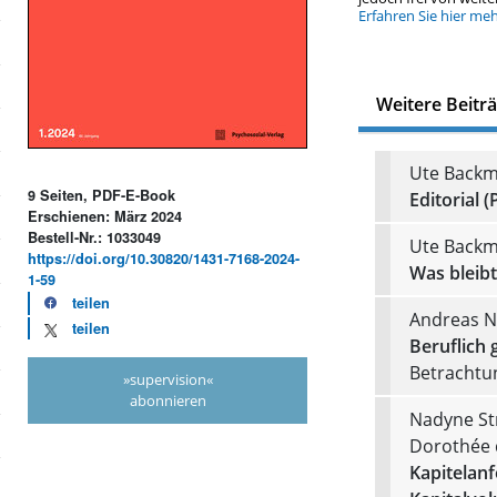
Erfahren Sie hier me
Weitere Beitr
Ute Backm
9 Seiten, PDF-E-Book
Editorial (
Erschienen: März 2024
Bestell-Nr.: 1033049
Ute Back
https://doi.org/10.30820/1431-7168-2024-
Was bleib
1-59
teilen
Andreas N
teilen
Beruflich 
Betrachtu
»supervision«
abonnieren
Nadyne Str
Dorothée 
Kapitelan