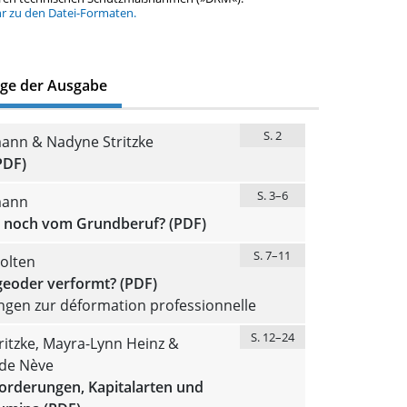
hr zu den Datei-Formaten.
äge der Ausgabe
S. 2
ann & Nadyne Stritzke
PDF)
S. 3–6
mann
t noch vom Grundberuf? (PDF)
S. 7–11
olten
geoder verformt? (PDF)
ngen zur déformation professionnelle
S. 12–24
itzke, Mayra-Lynn Heinz &
de Nève
forderungen, Kapitalarten und