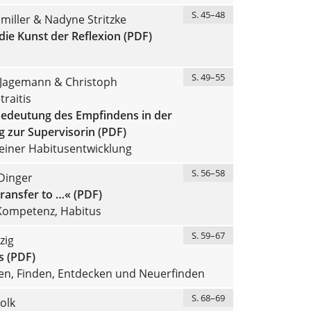
S. 45–48
iller & Nadyne Stritzke
ie Kunst der Reflexion (PDF)
S. 49–55
 Jagemann & Christoph
raitis
Bedeutung des Empfindens in der
 zur Supervisorin (PDF)
einer Habitusentwicklung
S. 56–58
Dinger
ransfer to …« (PDF)
 Kompetenz, Habitus
S. 59–67
zig
s (PDF)
n, Finden, Entdecken und Neuerfinden
S. 68–69
olk