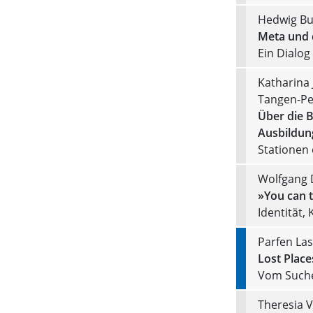
Hedwig Bum
Meta und d
Ein Dialog
Katharina
Tangen-Pet
Über die 
Ausbildung
Stationen 
Wolfgang 
»You can t
Identität,
Parfen Las
Lost Place
Vom Suche
Theresia V