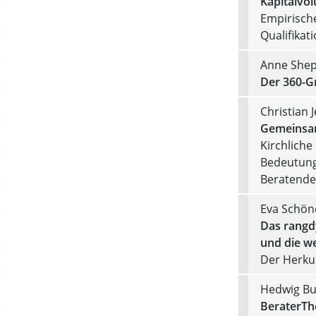
Kapitalvo
Empirisch
Qualifikat
Anne Shep
Der 360-Gr
Christian 
Gemeinsam
Kirchliche
Bedeutung
Beratend
Eva Schön
Das rangd
und die we
Der Herku
Hedwig Bu
BeraterTh