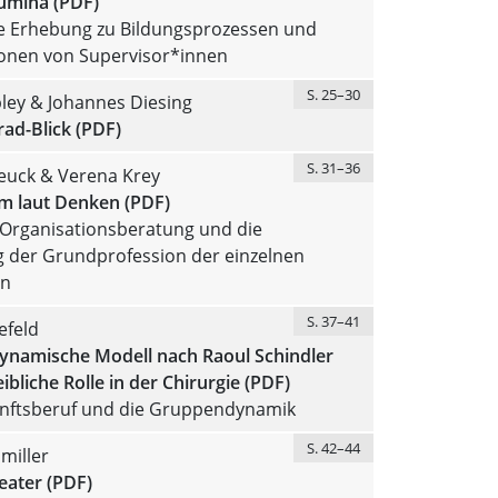
lumina (PDF)
e Erhebung zu Bildungsprozessen und
ionen von Supervisor*innen
S. 25–30
ley & Johannes Diesing
ad-Blick (PDF)
S. 31–36
Jeuck & Verena Krey
 laut Denken (PDF)
 Organisationsberatung und die
 der Grundprofession der einzelnen
en
S. 37–41
efeld
ynamische Modell nach Raoul Schindler
ibliche Rolle in der Chirurgie (PDF)
nftsberuf und die Gruppendynamik
S. 42–44
miller
eater (PDF)