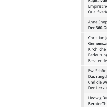
Kapitalvo
Empirisch
Qualifikat
Anne Shep
Der 360-Gr
Christian 
Gemeinsam
Kirchliche
Bedeutung
Beratend
Eva Schön
Das rangd
und die we
Der Herku
Hedwig Bu
BeraterTh