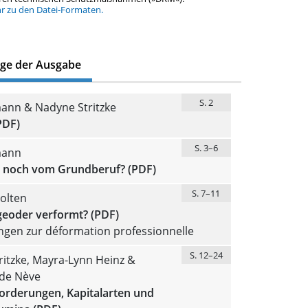
hr zu den Datei-Formaten.
äge der Ausgabe
S. 2
ann & Nadyne Stritzke
PDF)
S. 3–6
mann
t noch vom Grundberuf? (PDF)
S. 7–11
olten
geoder verformt? (PDF)
ngen zur déformation professionnelle
S. 12–24
itzke, Mayra-Lynn Heinz &
de Nève
forderungen, Kapitalarten und