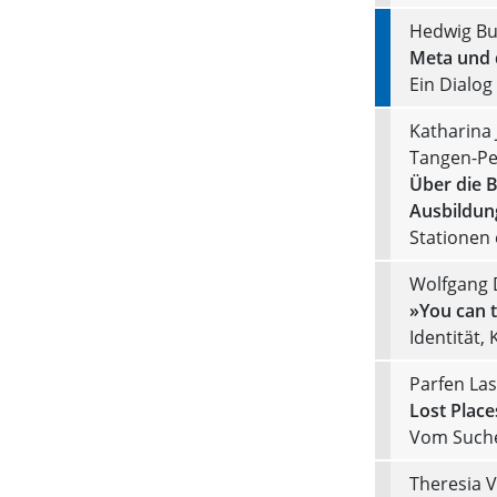
Hedwig Bum
Meta und d
Ein Dialog
Katharina
Tangen-Pet
Über die 
Ausbildung
Stationen 
Wolfgang 
»You can t
Identität,
Parfen Las
Lost Place
Vom Suche
Theresia V