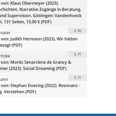
 von: Klaus Obermeyer (2023).
chichten. Narrative Zugänge in Beratung,
und Supervision. Göttingen: Vandenhoeck
. 131 Seiten, 15,00 € (PDF)
S. 70
rvater
von: Judith Hermann (2023). Wir hätten
gesagt (PDF)
S. 71
itzke
 von: Moritz Senarclens de Grancy &
mer (2023). Social Dreaming (PDF)
S. 71
mann
von: Stephan Doering (2022). Resonanz -
 -Verstehen (PDF)