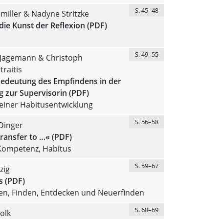
S. 45–48
iller & Nadyne Stritzke
ie Kunst der Reflexion (PDF)
S. 49–55
 Jagemann & Christoph
raitis
Bedeutung des Empfindens in der
 zur Supervisorin (PDF)
einer Habitusentwicklung
S. 56–58
Dinger
ransfer to …« (PDF)
 Kompetenz, Habitus
S. 59–67
zig
s (PDF)
n, Finden, Entdecken und Neuerfinden
S. 68–69
olk