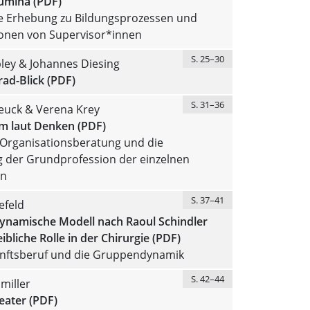
lumina (PDF)
e Erhebung zu Bildungsprozessen und
ionen von Supervisor*innen
S. 25–30
ley & Johannes Diesing
ad-Blick (PDF)
S. 31–36
Jeuck & Verena Krey
 laut Denken (PDF)
 Organisationsberatung und die
 der Grundprofession der einzelnen
en
S. 37–41
efeld
ynamische Modell nach Raoul Schindler
ibliche Rolle in der Chirurgie (PDF)
nftsberuf und die Gruppendynamik
S. 42–44
miller
eater (PDF)