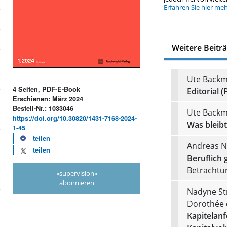
Erfahren Sie hier me
Weitere Beitr
Ute Backm
4 Seiten, PDF-E-Book
Editorial (
Erschienen: März 2024
Bestell-Nr.: 1033046
Ute Back
https://doi.org/10.30820/1431-7168-2024-
Was bleib
1-45
teilen
Andreas N
teilen
Beruflich 
Betrachtu
»supervision«
abonnieren
Nadyne Str
Dorothée 
Kapitelan