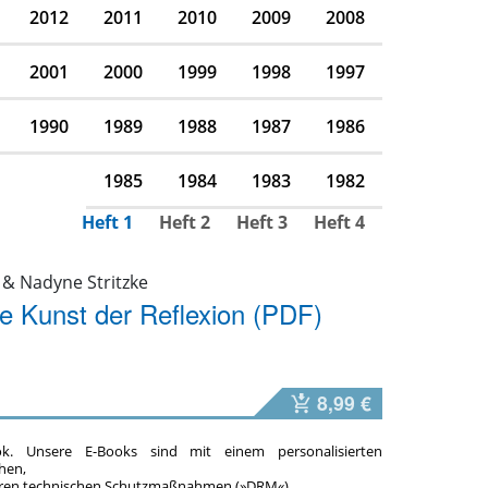
2012
2011
2010
2009
2008
2001
2000
1999
1998
1997
1990
1989
1988
1987
1986
1985
1984
1983
1982
Heft 1
Heft 2
Heft 3
Heft 4
 & Nadyne Stritzke
e Kunst der Reflexion (PDF)
8,99 €
ok. Unsere E-Books sind mit einem personalisierten
hen,
teren technischen Schutzmaßnahmen (»DRM«).