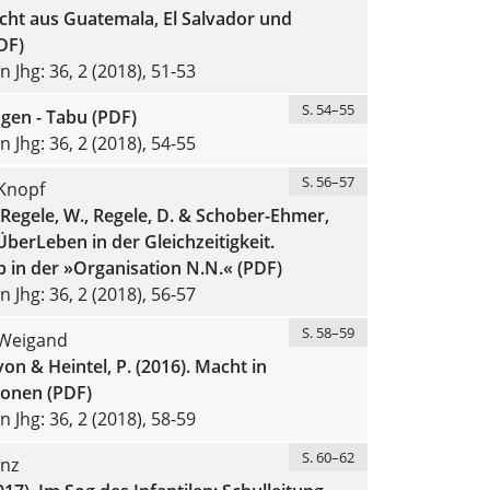
cht aus Guatemala, El Salvador und
DF)
 Jhg: 36, 2 (2018), 51-53
S. 54–55
gen - Tabu (PDF)
 Jhg: 36, 2 (2018), 54-55
S. 56–57
Knopf
 Regele, W., Regele, D. & Schober-Ehmer,
 ÜberLeben in der Gleichzeitigkeit.
 in der »Organisation N.N.« (PDF)
 Jhg: 36, 2 (2018), 56-57
S. 58–59
Weigand
von & Heintel, P. (2016). Macht in
ionen (PDF)
 Jhg: 36, 2 (2018), 58-59
S. 60–62
inz