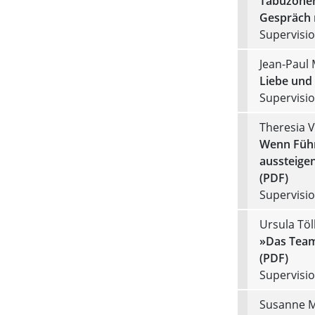
Tabuzonen
Gespräch 
Supervision
Jean-Paul
Liebe und
Supervision
Theresia V
Wenn Führ
aussteige
(PDF)
Supervision
Ursula Töl
»Das Team 
(PDF)
Supervision
Susanne M