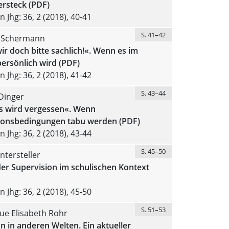
ersteck (PDF)
 Jhg: 36, 2 (2018), 40-41
S. 41–42
 Schermann
ir doch bitte sachlich!«. Wenn es im
ersönlich wird (PDF)
 Jhg: 36, 2 (2018), 41-42
S. 43–44
Dinger
es wird vergessen«. Wenn
ionsbedingungen tabu werden (PDF)
 Jhg: 36, 2 (2018), 43-44
S. 45–50
ntersteller
der Supervision im schulischen Kontext
 Jhg: 36, 2 (2018), 45-50
S. 51–53
ue Elisabeth Rohr
n in anderen Welten. Ein aktueller