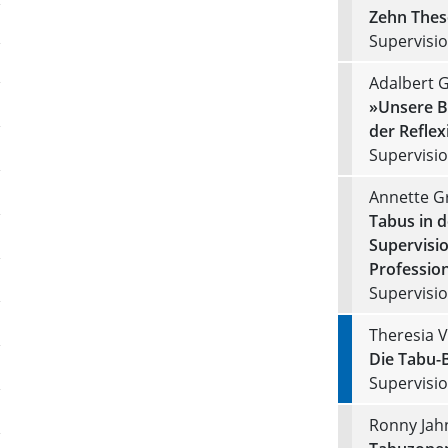
Zehn Thes
Supervision
Adalbert
»Unsere B
der Reflex
Supervision
Annette G
Tabus in d
Supervisio
Profession
Supervision
Theresia V
Die Tabu-B
Supervision
Ronny Jah