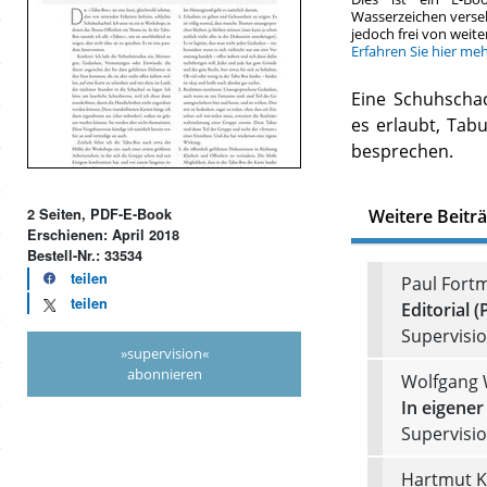
Wasserzeichen verse
jedoch frei von wei
Erfahren Sie hier me
Eine Schuhschac
es erlaubt, Tabu
besprechen.
Weitere Beitr
2 Seiten, PDF-E-Book
Erschienen: April 2018
Bestell-Nr.: 33534
teilen
Paul Fort
teilen
Editorial (
Supervision
»supervision«
abonnieren
Wolfgang 
In eigener
Supervision
Hartmut K