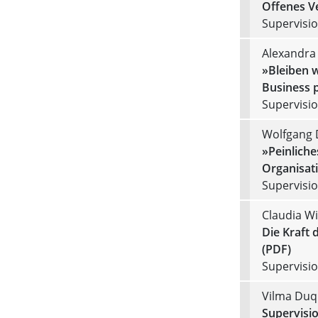
Offenes V
Supervision
Alexandra
»Bleiben w
Business p
Supervision
Wolfgang 
»Peinlich
Organisat
Supervision
Claudia Wi
Die Kraft 
(PDF)
Supervision
Vilma Duq
Supervisio