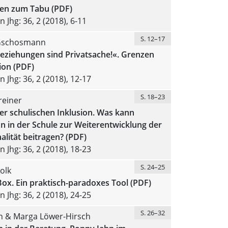
en zum Tabu (PDF)
 Jhg: 36, 2 (2018), 6-11
S. 12–17
 Gschosmann
eziehungen sind Privatsache!«. Grenzen
ion (PDF)
 Jhg: 36, 2 (2018), 12-17
S. 18–23
reiner
er schulischen Inklusion. Was kann
n in der Schule zur Weiterentwicklung der
alität beitragen? (PDF)
 Jhg: 36, 2 (2018), 18-23
S. 24–25
olk
ox. Ein praktisch-paradoxes Tool (PDF)
 Jhg: 36, 2 (2018), 24-25
S. 26–32
n & Marga Löwer-Hirsch