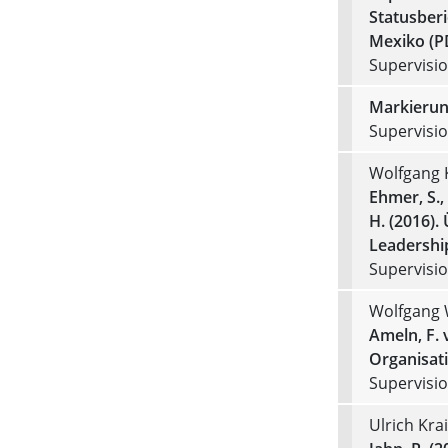
Statusberi
Mexiko (P
Supervision
Markierun
Supervision
Wolfgang 
Ehmer, S.,
H. (2016).
Leadership
Supervision
Wolfgang 
Ameln, F. 
Organisat
Supervision
Ulrich Kra