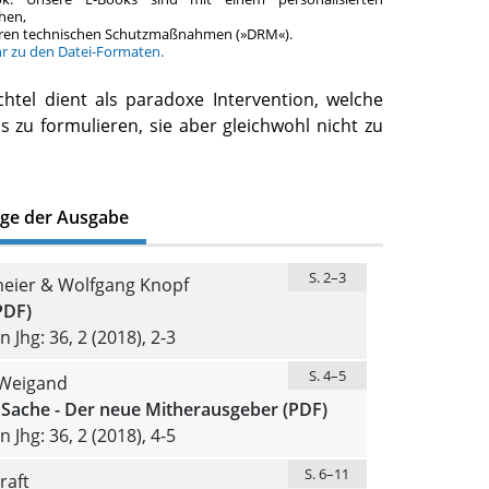
hen,
teren technischen Schutzmaßnahmen (»DRM«).
hr zu den Datei-Formaten.
htel dient als paradoxe Intervention, welche
s zu formulieren, sie aber gleichwohl nicht zu
äge der Ausgabe
S. 2–3
meier & Wolfgang Knopf
PDF)
 Jhg: 36, 2 (2018), 2-3
S. 4–5
Weigand
 Sache - Der neue Mitherausgeber (PDF)
 Jhg: 36, 2 (2018), 4-5
S. 6–11
raft