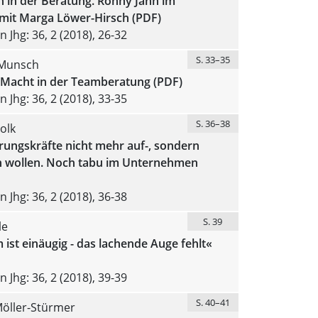
 in der Beratung. Ronny Jahn im
mit Marga Löwer-Hirsch (PDF)
 Jhg: 36, 2 (2018), 26-32
S. 33–35
 Munsch
 Macht in der Teamberatung (PDF)
 Jhg: 36, 2 (2018), 33-35
S. 36–38
olk
ungskräfte nicht mehr auf-, sondern
n wollen. Noch tabu im Unternehmen
 Jhg: 36, 2 (2018), 36-38
S. 39
le
ist einäugig - das lachende Auge fehlt«
 Jhg: 36, 2 (2018), 39-39
S. 40–41
öller-Stürmer