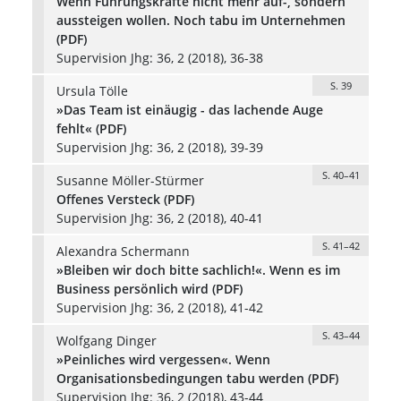
Wenn Führungskräfte nicht mehr auf-, sondern
aussteigen wollen. Noch tabu im Unternehmen
(PDF)
Supervision Jhg: 36, 2 (2018), 36-38
S. 39
Ursula Tölle
»Das Team ist einäugig - das lachende Auge
fehlt« (PDF)
Supervision Jhg: 36, 2 (2018), 39-39
S. 40–41
Susanne Möller-Stürmer
Offenes Versteck (PDF)
Supervision Jhg: 36, 2 (2018), 40-41
S. 41–42
Alexandra Schermann
»Bleiben wir doch bitte sachlich!«. Wenn es im
Business persönlich wird (PDF)
Supervision Jhg: 36, 2 (2018), 41-42
S. 43–44
Wolfgang Dinger
»Peinliches wird vergessen«. Wenn
Organisationsbedingungen tabu werden (PDF)
Supervision Jhg: 36, 2 (2018), 43-44