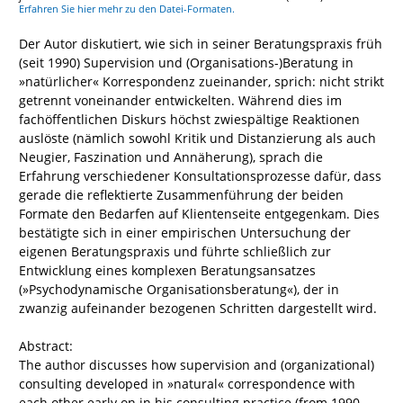
Erfahren Sie hier mehr zu den Datei-Formaten.
Der Autor diskutiert, wie sich in seiner Beratungspraxis früh
(seit 1990) Supervision und (Organisations-)Beratung in
»natürlicher« Korrespondenz zueinander, sprich: nicht strikt
getrennt voneinander entwickelten. Während dies im
fachöffentlichen Diskurs höchst zwiespältige Reaktionen
auslöste (nämlich sowohl Kritik und Distanzierung als auch
Neugier, Faszination und Annäherung), sprach die
Erfahrung verschiedener Konsultationsprozesse dafür, dass
gerade die reflektierte Zusammenführung der beiden
Formate den Bedarfen auf Klientenseite entgegenkam. Dies
bestätigte sich in einer empirischen Untersuchung der
eigenen Beratungspraxis und führte schließlich zur
Entwicklung eines komplexen Beratungsansatzes
(»Psychodynamische Organisationsberatung«), der in
zwanzig aufeinander bezogenen Schritten dargestellt wird.
Abstract:
The author discusses how supervision and (organizational)
consulting developed in »natural« correspondence with
each other early on in his consulting practice (from 1990