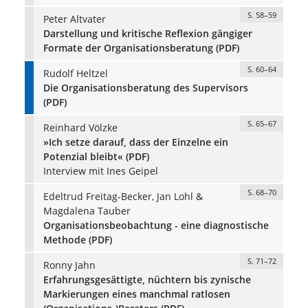
S. 58–59
Peter Altvater
Darstellung und kritische Reflexion gängiger
Formate der Organisationsberatung (PDF)
S. 60–64
Rudolf Heltzel
Die Organisationsberatung des Supervisors
(PDF)
S. 65–67
Reinhard Völzke
»Ich setze darauf, dass der Einzelne ein
Potenzial bleibt« (PDF)
Interview mit Ines Geipel
S. 68–70
Edeltrud Freitag-Becker, Jan Lohl &
Magdalena Tauber
Organisationsbeobachtung - eine diagnostische
Methode (PDF)
S. 71–72
Ronny Jahn
Erfahrungsgesättigte, nüchtern bis zynische
Markierungen eines manchmal ratlosen