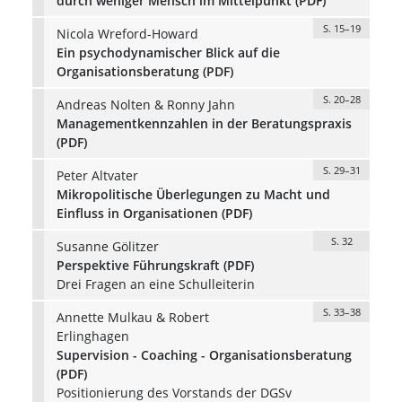
durch weniger Mensch im Mittelpunkt (PDF)
S. 15–19
Nicola Wreford-Howard
Ein psychodynamischer Blick auf die
Organisationsberatung (PDF)
S. 20–28
Andreas Nolten & Ronny Jahn
Managementkennzahlen in der Beratungspraxis
(PDF)
S. 29–31
Peter Altvater
Mikropolitische Überlegungen zu Macht und
Einfluss in Organisationen (PDF)
S. 32
Susanne Gölitzer
Perspektive Führungskraft (PDF)
Drei Fragen an eine Schulleiterin
S. 33–38
Annette Mulkau & Robert
Erlinghagen
Supervision - Coaching - Organisationsberatung
(PDF)
Positionierung des Vorstands der DGSv