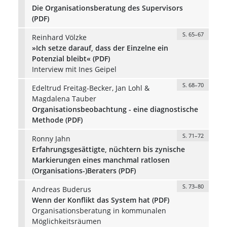
Die Organisationsberatung des Supervisors
(PDF)
S. 65–67
Reinhard Völzke
»Ich setze darauf, dass der Einzelne ein
Potenzial bleibt« (PDF)
Interview mit Ines Geipel
S. 68–70
Edeltrud Freitag-Becker, Jan Lohl &
Magdalena Tauber
Organisationsbeobachtung - eine diagnostische
Methode (PDF)
S. 71–72
Ronny Jahn
Erfahrungsgesättigte, nüchtern bis zynische
Markierungen eines manchmal ratlosen
(Organisations-)Beraters (PDF)
S. 73–80
Andreas Buderus
Wenn der Konflikt das System hat (PDF)
Organisationsberatung in kommunalen
Möglichkeitsräumen