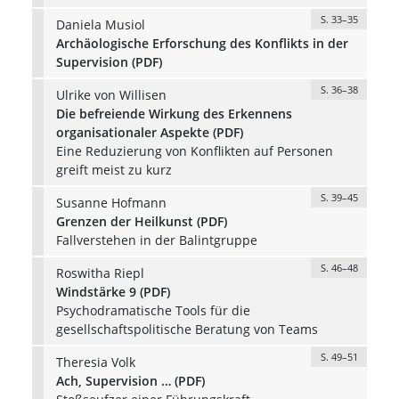
S. 33–35
Daniela Musiol
Archäologische Erforschung des Konflikts in der
Supervision (PDF)
S. 36–38
Ulrike von Willisen
Die befreiende Wirkung des Erkennens
organisationaler Aspekte (PDF)
Eine Reduzierung von Konflikten auf Personen
greift meist zu kurz
S. 39–45
Susanne Hofmann
Grenzen der Heilkunst (PDF)
Fallverstehen in der Balintgruppe
S. 46–48
Roswitha Riepl
Windstärke 9 (PDF)
Psychodramatische Tools für die
gesellschaftspolitische Beratung von Teams
S. 49–51
Theresia Volk
Ach, Supervision … (PDF)