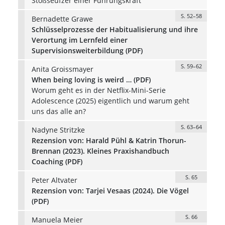
Stoßseufzer einer Führungskraft
S. 52–58
Bernadette Grawe
Schlüsselprozesse der Habitualisierung und ihre
Verortung im Lernfeld einer
Supervisionsweiterbildung (PDF)
S. 59–62
Anita Groissmayer
When being loving is weird … (PDF)
Worum geht es in der Netflix-Mini-Serie
Adolescence (2025) eigentlich und warum geht
uns das alle an?
S. 63–64
Nadyne Stritzke
Rezension von: Harald Pühl & Katrin Thorun-
Brennan (2023). Kleines Praxishandbuch
Coaching (PDF)
S. 65
Peter Altvater
Rezension von: Tarjei Vesaas (2024). Die Vögel
(PDF)
S. 66
Manuela Meier