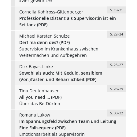
»Vier gewinnt?!«
S. 19–21
Cornelia Kohlross-Gittenberger
Professionelle Distanz als Supervisor:in ist ein
Seiltanz (PDF)
S. 22–24
Michael Karsten Schulze
Derf ma denn des? (PDF)
Supervision im Krankenhaus zwischen
Weitermachen und Aufbegehren
S. 25–27
Dirk Bayas-Linke
Sowohl als auch: Mit Geduld, sensiblem
(Vor-)Tasten und Beharrlichkeit (PDF)
S. 28–29
Tina Deutenhauser
All you need … (PDF)
Über das Be-Dürfen
S. 30–32
Romana Lukow
Im Spannungsfeld zwischen Team und Leitung -
Eine Fallsequenz (PDF)
Emotionsarbeit als Supervisorin