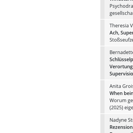
Psychodra
gesellscha
Theresia V
Ach, Super
Stoßseufze
Bernadett
Schlüsselp
Verortung 
Supervisi
Anita Gro
When being
Worum geht
(2025) eig
Nadyne Str
Rezension 