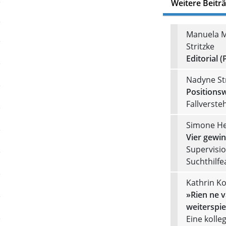
Weitere Beitr
Manuela M
Stritzke
Editorial (
Nadyne Str
Positions
Fallverste
Simone He
Vier gewin
Supervisio
Suchthilf
Kathrin K
»Rien ne v
weiterspie
Eine kolle