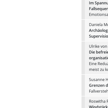
Im Spannu
Fallsequen
Emotionsar
Daniela Mu
Archäologi
Supervisio
Ulrike von
Die befre
organisati
Eine Reduz
meist zu k
Susanne 
Grenzen d
Fallverste
Roswitha R
Windstärk