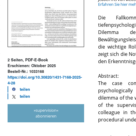
Erfahren Sie hier me
Die Fallkomm
tiefenpsycholog
Dilemma des
Bewältigungsle
die wichtige Ro
zeigt sich die N
2 Seiten, PDF-E-Book
den Erkenntnisg
Erschienen: Oktober 2025
Bestell-Nr.: 1033168
Abstract:
https://doi.org/10.30820/1431-7168-2025-
The case com
4-28
teilen
psychological
teilen
dilemma of the 
of the supervi
»supervision«
colleague in t
abonnieren
procedural under