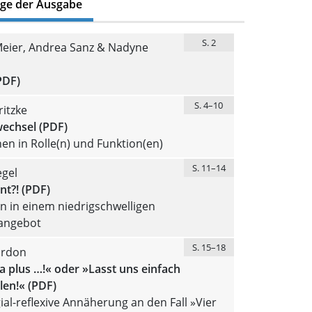
äge der Ausgabe
S. 2
eier, Andrea Sanz & Nadyne
PDF)
S. 4–10
itzke
wechsel (PDF)
hen in Rolle(n) und Funktion(en)
S. 11–14
gel
nt?! (PDF)
n in einem niedrigschwelligen
eangebot
S. 15–18
ordon
a plus …!« oder »Lasst uns einfach
len!« (PDF)
gial-reflexive Annäherung an den Fall »Vier