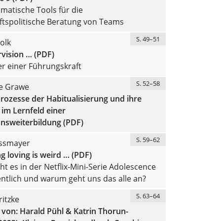
matische Tools für die
ftspolitische Beratung von Teams
S. 49–51
olk
vision … (PDF)
r einer Führungskraft
S. 52–58
e Grawe
rozesse der Habitualisierung und ihre
im Lernfeld einer
onsweiterbildung (PDF)
S. 59–62
issmayer
 loving is weird … (PDF)
 es in der Netflix-Mini-Serie Adolescence
entlich und warum geht uns das alle an?
S. 63–64
itzke
von: Harald Pühl & Katrin Thorun-