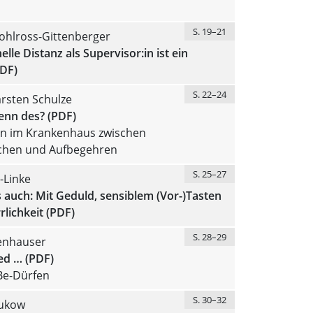
S. 19–21
ohlross-Gittenberger
elle Distanz als Supervisor:in ist ein
PDF)
S. 22–24
rsten Schulze
enn des? (PDF)
on im Krankenhaus zwischen
hen und Aufbegehren
S. 25–27
-Linke
 auch: Mit Geduld, sensiblem (Vor-)Tasten
lichkeit (PDF)
S. 28–29
enhauser
ed … (PDF)
Be-Dürfen
S. 30–32
ukow