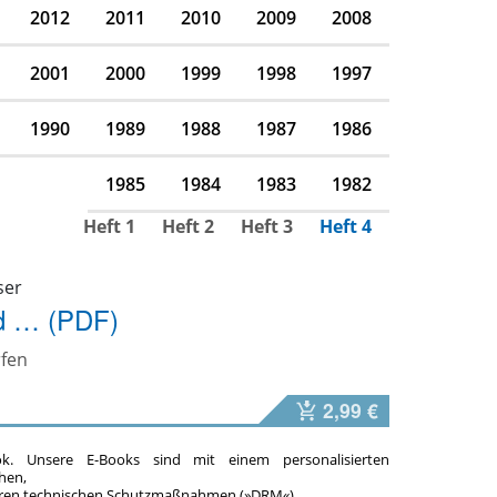
2012
2011
2010
2009
2008
2001
2000
1999
1998
1997
1990
1989
1988
1987
1986
1985
1984
1983
1982
Heft 1
Heft 2
Heft 3
Heft 4
ser
ed … (PDF)
rfen
2,99 €
ok. Unsere E-Books sind mit einem personalisierten
hen,
teren technischen Schutzmaßnahmen (»DRM«).