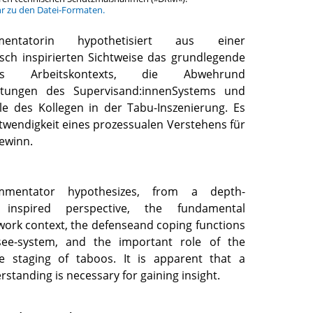
hr zu den Datei-Formaten.
entatorin hypothetisiert aus einer
isch inspirierten Sichtweise das grundlegende
 Arbeitskontexts, die Abwehrund
istungen des Supervisand:innenSystems und
lle des Kollegen in der Tabu-Inszenierung. Es
otwendigkeit eines prozessualen Verstehens für
ewinn.
mentator hypothesizes, from a depth-
ly inspired perspective, the fundamental
work context, the defenseand coping functions
see-system, and the important role of the
he staging of taboos. It is apparent that a
standing is necessary for gaining insight.