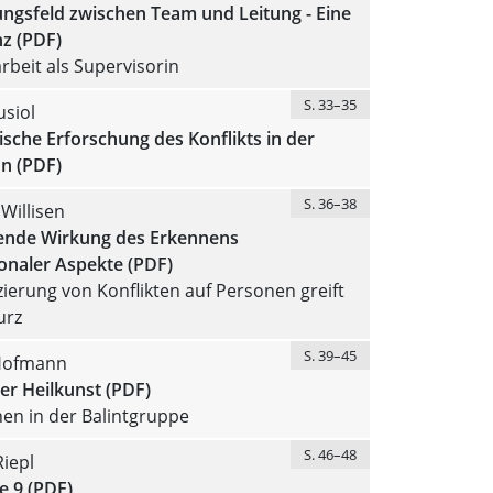
ngsfeld zwischen Team und Leitung - Eine
z (PDF)
beit als Supervisorin
S. 33–35
siol
sche Erforschung des Konflikts in der
n (PDF)
S. 36–38
 Willisen
iende Wirkung des Erkennens
onaler Aspekte (PDF)
ierung von Konflikten auf Personen greift
urz
S. 39–45
Hofmann
er Heilkunst (PDF)
hen in der Balintgruppe
S. 46–48
iepl
e 9 (PDF)