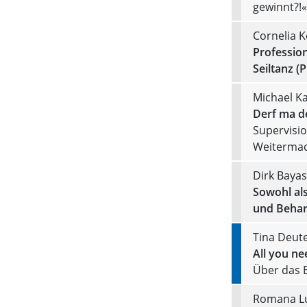
gewinnt?!«
Cornelia K
Profession
Seiltanz (
Michael Ka
Derf ma d
Supervisi
Weitermac
Dirk Bayas
Sowohl als
und Beharr
Tina Deut
All you ne
Über das 
Romana L