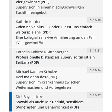
Vier gewinnt?! (PDF)
Supervision in einem niedrigschwelligen
Suchthilfeangebot
S. 15–18
Kathrin Kordon
»Rien ne va plus …!« oder »Lasst uns einfach
weiterspielen!« (PDF)
Eine kollegial-reflexive Annäherung an den Fall
»Vier gewinnt?!«
S. 19–21
Cornelia Kohlross-Gittenberger
Professionelle Distanz als Supervisor:in ist ein
Seiltanz (PDF)
S. 22–24
Michael Karsten Schulze
Derf ma denn des? (PDF)
Supervision im Krankenhaus zwischen
Weitermachen und Aufbegehren
S. 25–27
Dirk Bayas-Linke
Sowohl als auch: Mit Geduld, sensiblem
(Vor-)Tasten und Beharrlichkeit (PDF)