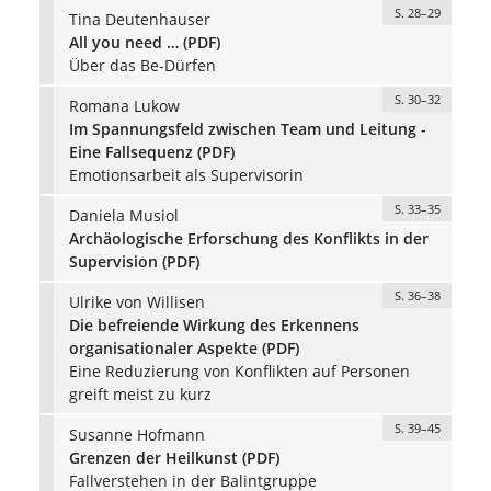
S. 28–29
Tina Deutenhauser
All you need … (PDF)
Über das Be-Dürfen
S. 30–32
Romana Lukow
Im Spannungsfeld zwischen Team und Leitung -
Eine Fallsequenz (PDF)
Emotionsarbeit als Supervisorin
S. 33–35
Daniela Musiol
Archäologische Erforschung des Konflikts in der
Supervision (PDF)
S. 36–38
Ulrike von Willisen
Die befreiende Wirkung des Erkennens
organisationaler Aspekte (PDF)
Eine Reduzierung von Konflikten auf Personen
greift meist zu kurz
S. 39–45
Susanne Hofmann
Grenzen der Heilkunst (PDF)
Fallverstehen in der Balintgruppe