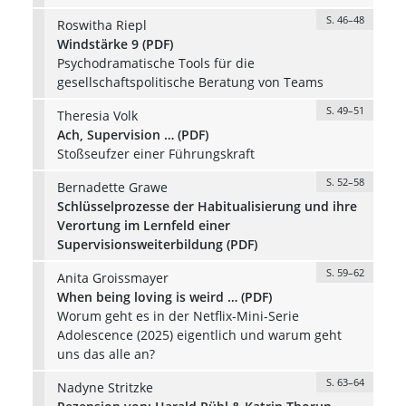
S. 46–48
Roswitha Riepl
Windstärke 9 (PDF)
Psychodramatische Tools für die
gesellschaftspolitische Beratung von Teams
S. 49–51
Theresia Volk
Ach, Supervision … (PDF)
Stoßseufzer einer Führungskraft
S. 52–58
Bernadette Grawe
Schlüsselprozesse der Habitualisierung und ihre
Verortung im Lernfeld einer
Supervisionsweiterbildung (PDF)
S. 59–62
Anita Groissmayer
When being loving is weird … (PDF)
Worum geht es in der Netflix-Mini-Serie
Adolescence (2025) eigentlich und warum geht
uns das alle an?
S. 63–64
Nadyne Stritzke