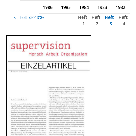
1986
1985
1984
1983
1982
Heft
Heft
Heft
Heft
Heft »2013/3«
1
2
3
4