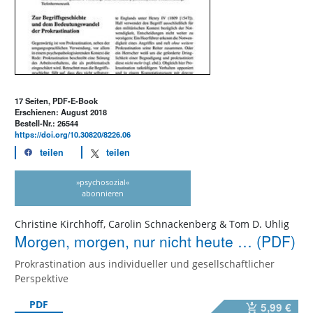
17 Seiten, PDF-E-Book
Erschienen: August 2018
Bestell-Nr.: 26544
https://doi.org/10.30820/8226.06
teilen
teilen
»psychosozial«
abonnieren
Christine Kirchhoff, Carolin Schnackenberg & Tom D. Uhlig
Morgen, morgen, nur nicht heute … (PDF)
Prokrastination aus individueller und gesellschaftlicher
Perspektive
PDF
5,99 €