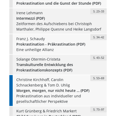
Prokrastination und die Gunst der Stunde (PDF)
S. 23–33
Irene Lehmann
Intermezzi (PDF)
Zeitformen des Aufschiebens bei Christoph
Marthaler, Philippe Quesne und Heike Langsdorf
S. 34–42
Franz J. Schaudy
Prokrastination - Präkrastination (PDF)
Eine unheilige Allianz
S. 43–52
Solange Otermin-Cristeta
Transkulturelle Entwicklung des
Prokrastinationskonzepts (PDF)
S. 53–69
Christine Kirchhoff, Carolin
Schnackenberg & Tom D. Uhlig
Morgen, morgen, nur nicht heute … (PDF)
Prokrastination aus individueller und
gesellschaftlicher Perspektive
S. 73–97
Kurt Grünberg & Friedrich Markert