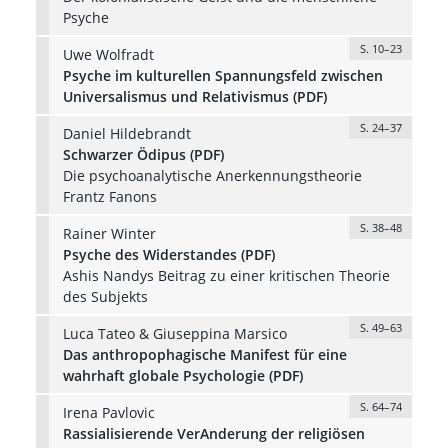
Psyche
S. 10–23
Uwe Wolfradt
Psyche im kulturellen Spannungsfeld zwischen
Universalismus und Relativismus (PDF)
S. 24–37
Daniel Hildebrandt
Schwarzer Ödipus (PDF)
Die psychoanalytische Anerkennungstheorie
Frantz Fanons
S. 38–48
Rainer Winter
Psyche des Widerstandes (PDF)
Ashis Nandys Beitrag zu einer kritischen Theorie
des Subjekts
S. 49–63
Luca Tateo & Giuseppina Marsico
Das anthropophagische Manifest für eine
wahrhaft globale Psychologie (PDF)
S. 64–74
Irena Pavlovic
Rassialisierende VerAnderung der religiösen