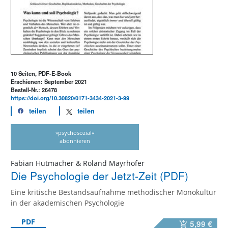
10 Seiten, PDF-E-Book
Erschienen: September 2021
Bestell-Nr.: 26478
https://doi.org/10.30820/0171-3434-2021-3-99
teilen
teilen
»psychosozial«
abonnieren
Fabian Hutmacher & Roland Mayrhofer
Die Psychologie der Jetzt-Zeit (PDF)
Eine kritische Bestandsaufnahme methodischer Monokultur
in der akademischen Psychologie
PDF
5,99 €