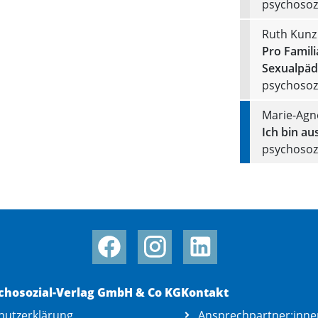
psychosozi
Ruth Kunz
Pro Famili
Sexualpäd
psychosozi
Marie-Agn
Ich bin au
psychosozi
chosozial-Verlag GmbH & Co KG
Kontakt
hutzerklärung
Ansprechpartner:inne