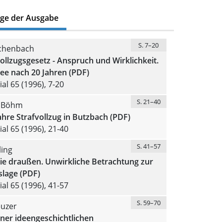
äge der Ausgabe
S. 7–20
chenbach
ollzugsgesetz - Anspruch und Wirklichkeit.
ee nach 20 Jahren (PDF)
al 65 (1996), 7-20
S. 21–40
r Böhm
hre Strafvollzug in Butzbach (PDF)
al 65 (1996), 21-40
S. 41–57
ling
ie draußen. Unwirkliche Betrachtung zur
slage (PDF)
al 65 (1996), 41-57
S. 59–70
euzer
ner ideengeschichtlichen