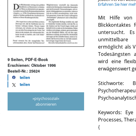
Erfahren Sie hier me
Mit Hilfe von 
Blickkontaktes 
untersucht. E
unmittelbare 
ermöglicht als V
Todesängsten a
9 Seiten, PDF-E-Book
wird eine flex
Erschienen: Oktober 1996
erwägenswert ge
Bestell-Nr.: 25624
teilen
Stichworte: B
teilen
Psychotherap
Psychoanalytisc
»psychosozial«
abonnieren
Keywords: Eye 
Processes, Thera
{