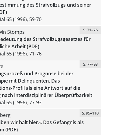
estimmung des Strafvollzugs und seiner
DF)
al 65 (1996), 59-70
S. 71–76
win Stomps
edeutung des Strafvollzugsgesetzes für
liche Arbeit (PDF)
al 65 (1996), 71-76
S. 77–93
ke
gsprozeß und Prognose bei der
pie mit Delinquenten. Das
tions-Profil als eine Antwort auf die
nach interdisziplinärer Überprüfbarkeit
al 65 (1996), 77-93
S. 95–110
nberg
ben wir halt hier.« Das Gefängnis als
m (PDF)