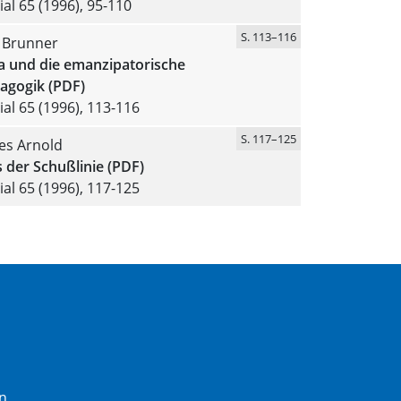
al 65 (1996), 95-110
S. 113–116
 Brunner
a und die emanzipatorische
agogik (PDF)
al 65 (1996), 113-116
S. 117–125
es Arnold
s der Schußlinie (PDF)
al 65 (1996), 117-125
n