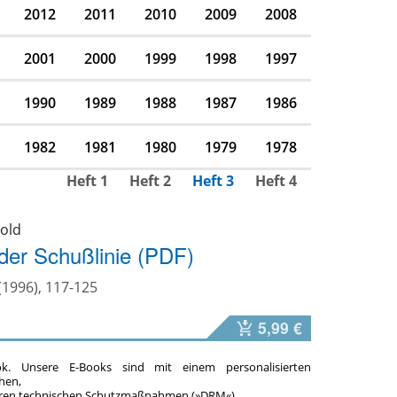
2012
2011
2010
2009
2008
2001
2000
1999
1998
1997
1990
1989
1988
1987
1986
1982
1981
1980
1979
1978
Heft 1
Heft 2
Heft 3
Heft 4
old
 der Schußlinie (PDF)
(1996), 117-125
5,99 €
ok. Unsere E-Books sind mit einem personalisierten
hen,
teren technischen Schutzmaßnahmen (»DRM«).