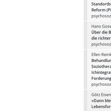
Standortb
Reform (P
psychosozi
Hans Gos
Über die B
die richter
psychosozi
Ellen Rein
Behandlun
Soziothera
Ichintegra
Forderung 
psychosozi
Götz Eise
»Dann blei
Lebensfor