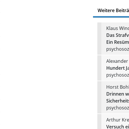
Weitere Beitr
Klaus Win
Das Strafv
Ein Resüm
psychosozi
Alexande
Hundert Ja
psychosozi
Horst Boh
Drinnen w
Sicherheit
psychosozi
Arthur Kr
Versuch ei