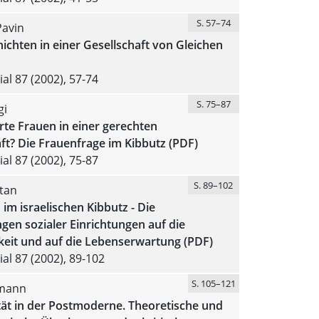
S. 57–74
avin
hichten in einer Gesellschaft von Gleichen
al 87 (2002), 57-74
S. 75–87
gi
te Frauen in einer gerechten
ft? Die Frauenfrage im Kibbutz (PDF)
al 87 (2002), 75-87
S. 89–102
atan
 im israelischen Kibbutz - Die
en sozialer Einrichtungen auf die
keit und auf die Lebenserwartung (PDF)
al 87 (2002), 89-102
S. 105–121
umann
tät in der Postmoderne. Theoretische und