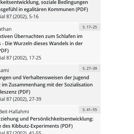
keitsentwicklung, soziale Bedingungen
sgefühl in egalitären Kommunen (PDF)
al 87 (2002), 5-16
S. 17–25
athan
ktiven Übernachten zum Schlafen im
 - Die Wurzeln dieses Wandels in der
PDF)
al 87 (2002), 17-25
S. 27–39
hami
ungen und Verhaltensweisen der Jugend
z im Zusammenhang mit der Sozialisation
leszenz (PDF)
al 87 (2002), 27-39
S. 41–55
Beit-Hallahmi
rziehung und Persönlichkeitsentwicklung:
e des Kibbutz-Experiments (PDF)
al 87 (2002), 41-55