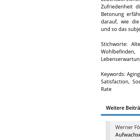
Zufriedenheit 
Betonung erfähr
darauf, wie di
und so das subj
Stichworte: Al
Wohlbefinden,
Lebenserwartung
Keywords: Aging,
Satisfaction, So
Rate
Weitere Beitr
Werner Föl
Aufwachse