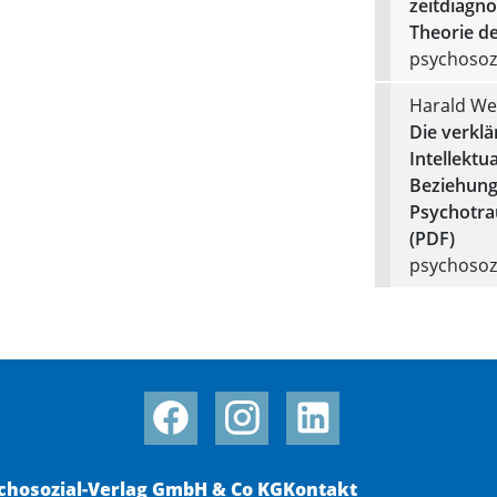
zeitdiagno
Theorie de
psychosozi
Harald We
Die verklä
Intellektua
Beziehung
Psychotra
(PDF)
psychosozi
chosozial-Verlag GmbH & Co KG
Kontakt