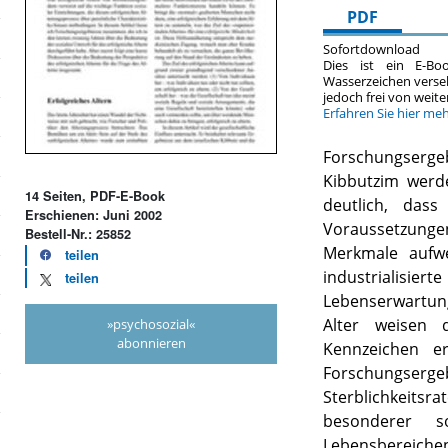
PDF
Sofortdownload
Dies ist ein E-Bo
Wasserzeichen verse
jedoch frei von wei
Erfahren Sie hier me
Forschungserg
Kibbutzim werd
14 Seiten, PDF-E-Book
deutlich, dass
Erschienen: Juni 2002
Voraussetzunge
Bestell-Nr.: 25852
Merkmale aufwe
teilen
industrialisiert
teilen
Lebenserwartun
Alter weisen d
»psychosozial«
abonnieren
Kennzeichen er
Forschungsergeb
Sterblichkeitsra
besonderer s
Lebensbereiche