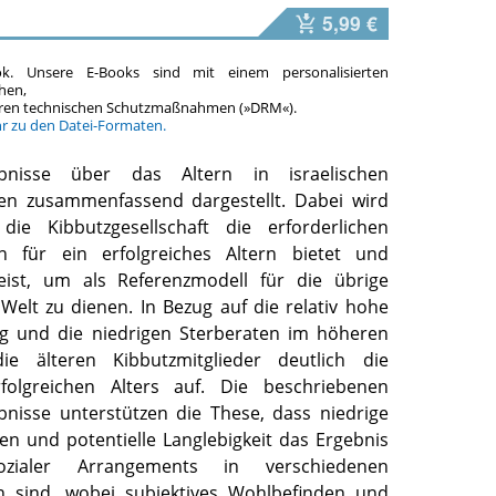
5,99 €
ok. Unsere E-Books sind mit einem personalisierten
hen,
teren technischen Schutzmaßnahmen (»DRM«).
hr zu den Datei-Formaten.
ebnisse über das Altern in israelischen
en zusammenfassend dargestellt. Dabei wird
 die Kibbutzgesellschaft die erforderlichen
n für ein erfolgreiches Altern bietet und
ist, um als Referenzmodell für die übrige
e Welt zu dienen. In Bezug auf die relativ hohe
g und die niedrigen Sterberaten im höheren
ie älteren Kibbutzmitglieder deutlich die
folgreichen Alters auf. Die beschriebenen
nisse unterstützen die These, dass niedrige
ten und potentielle Langlebigkeit das Ergebnis
ozialer Arrangements in verschiedenen
n sind, wobei subjektives Wohlbefinden und