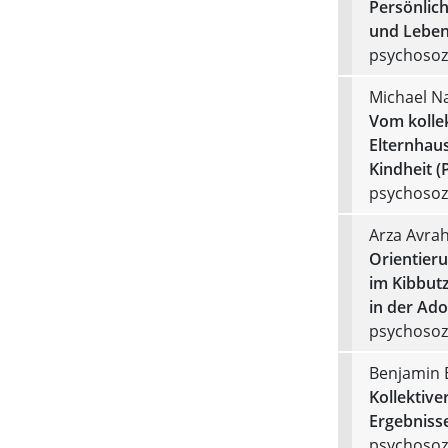
Persönlich
und Leben
psychosozi
Michael N
Vom kolle
Elternhaus
Kindheit (
psychosozi
Arza Avra
Orientier
im Kibbut
in der Ado
psychosozi
Benjamin 
Kollektive
Ergebniss
psychosozi