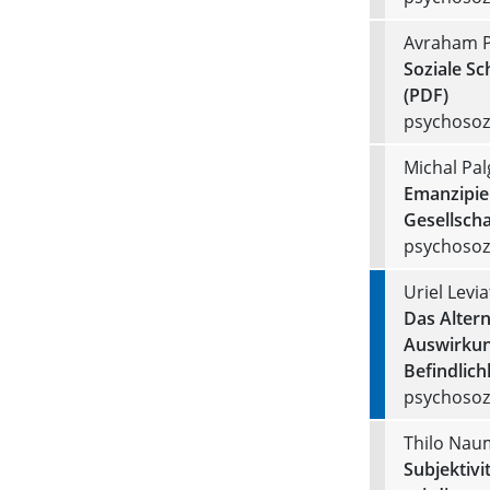
Avraham P
Soziale Sc
(PDF)
psychosozi
Michal Pal
Emanzipier
Gesellscha
psychosozi
Uriel Levi
Das Altern
Auswirkung
Befindlich
psychosozi
Thilo Na
Subjektivi