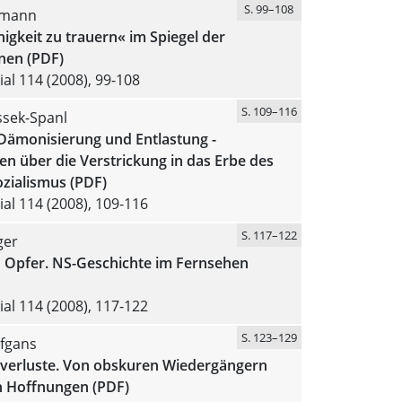
S. 99–108
smann
igkeit zu trauern« im Spiegel der
nen (PDF)
al 114 (2008), 99-108
S. 109–116
ussek-Spanl
Dämonisierung und Entlastung -
n über die Verstrickung in das Erbe des
zialismus (PDF)
al 114 (2008), 109-116
S. 117–122
ger
n Opfer. NS-Geschichte im Fernsehen
al 114 (2008), 117-122
S. 123–129
afgans
tsverluste. Von obskuren Wiedergängern
 Hoffnungen (PDF)