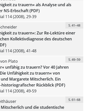
igkeit zu trauern« als Analyse und als
r NS-Erbschaft (PDF)
al 114 (2008), 29-39
S. 41–48
Schneider
igkeit zu trauern«: Zur Re-Lektüre einer
ichen Kollektivdiagnose des deutschen
DF)
al 114 (2008), 41-48
S. 49–59
 von Plato
« unfähig zu trauern? Vor 40 Jahren
Die Unfähigkeit zu trauern« von
und Margarete Mitscherlich. Ein
-historiografischer Rückblick (PDF)
al 114 (2008), 49-59
S. 61–68
ithäuser
Mitscherlich und die studentische