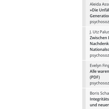
Aleida As
»Die Unfäh
Generatio
psychosozi
J. Utz Pal
Zwischen 
Nachdenke
Nationalso
psychosozi
Evelyn Fin
Alle ware
(PDF)
psychosozi
Boris Sch
Integritä
und neuen