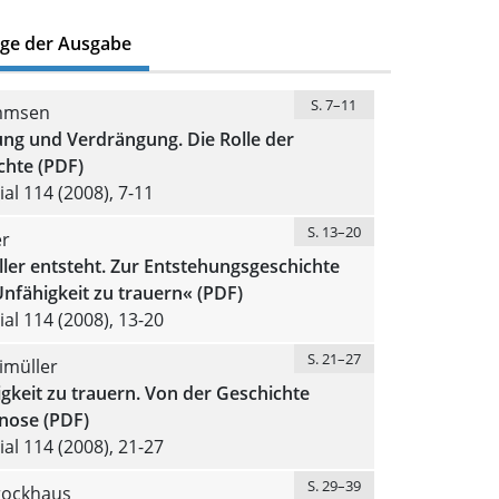
äge der Ausgabe
S. 7–11
mmsen
ung und Verdrängung. Die Rolle der
chte (PDF)
al 114 (2008), 7-11
S. 13–20
r
ller entsteht. Zur Entstehungsgeschichte
nfähigkeit zu trauern« (PDF)
al 114 (2008), 13-20
S. 21–27
imüller
gkeit zu trauern. Von der Geschichte
gnose (PDF)
al 114 (2008), 21-27
S. 29–39
rockhaus