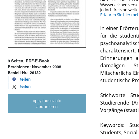
Wasserzeichen verse
jedoch frei von wei
Erfahren Sie hier me
In einer Erörte
für die studen
psychoanalytisch
charakterisiert
Erinnerungen an
8 Seiten, PDF-E-Book
damaligen St
Erschienen: November 2008
Mitscherlichs E
Bestell-Nr.: 26132
teilen
studentische Pr
teilen
Stichworte: St
»psychosozial«
Studierende (An
abonnieren
Vorgänge (staatl
Keywords: Stu
Students, Social 