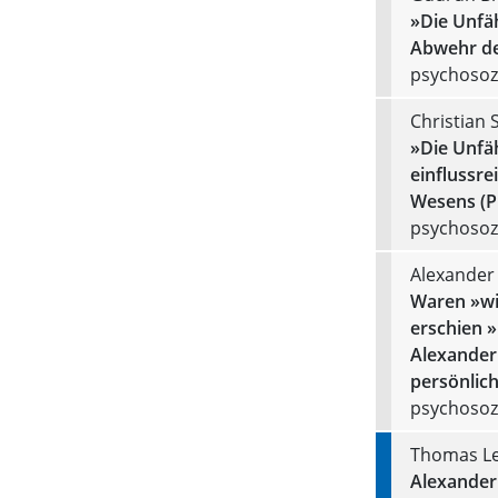
»Die Unfäh
Abwehr de
psychosozi
Christian 
»Die Unfäh
einflussre
Wesens (P
psychosozi
Alexander
Waren »wir
erschien »
Alexander 
persönlich
psychosozi
Thomas Le
Alexander 