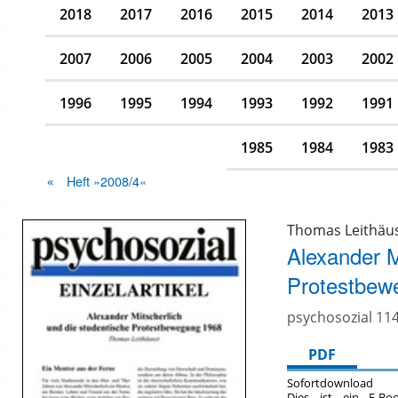
2018
2017
2016
2015
2014
2013
2007
2006
2005
2004
2003
2002
1996
1995
1994
1993
1992
1991
1985
1984
1983
Heft »2008/4«
Thomas Leithäu
Alexander M
Protestbew
psychosozial 114
PDF
Sofortdownload
Dies ist ein E-Bo