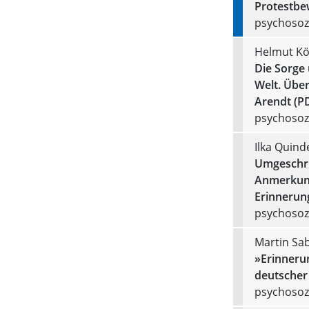
Protestbe
psychosozi
Helmut Kö
Die Sorge
Welt. Übe
Arendt (P
psychosozi
Ilka Quind
Umgeschri
Anmerkung
Erinnerun
psychosozi
Martin Sa
»Erinnerun
deutscher
psychosozi