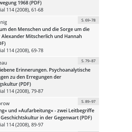
wegung 1968 (PDF)
al 114 (2008), 61-68
S. 69–78
nig
 um den Menschen und die Sorge um die
r Alexander Mitscherlich und Hannah
DF)
al 114 (2008), 69-78
S. 79–87
eau
ebene Erinnerungen. Psychoanalytische
en zu den Erregungen der
gskultur (PDF)
al 114 (2008), 79-87
S. 89–97
brow
g« und »Aufarbeitung« - zwei Leitbegriffe
 Geschichtskultur in der Gegenwart (PDF)
al 114 (2008), 89-97