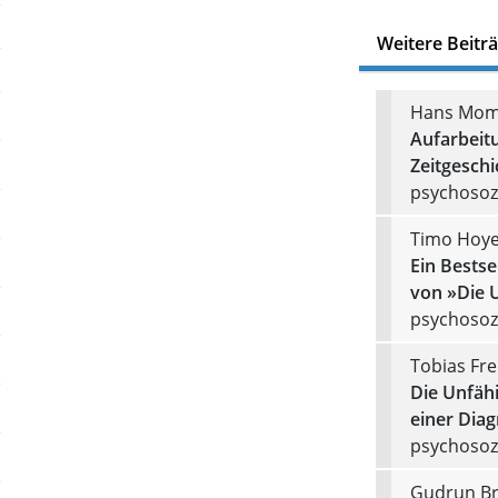
Weitere Beitr
Hans Mo
Aufarbeit
Zeitgeschi
psychosozi
Timo Hoye
Ein Bestse
von »Die U
psychosozi
Tobias Fre
Die Unfähi
einer Dia
psychosozi
Gudrun B