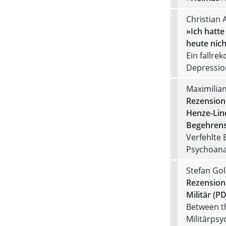
Christian
»Ich hatte
heute nich
Ein fallre
Depressio
Maximilia
Rezension 
Henze-Lind
Begehrens
Verfehlte
Psychoanal
Stefan Go
Rezension 
Militär (P
Between the
Militärpsy