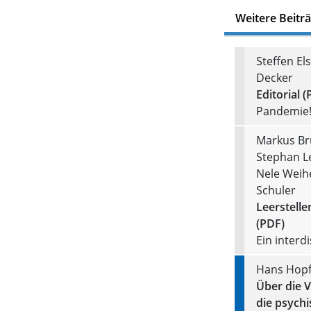
Weitere Beitr
Steffen Els
Decker
Editorial (
Pandemie!
Markus Bru
Stephan Le
Nele Weihe
Schuler
Leerstell
(PDF)
Ein interd
Hans Hop
Über die 
die psychi