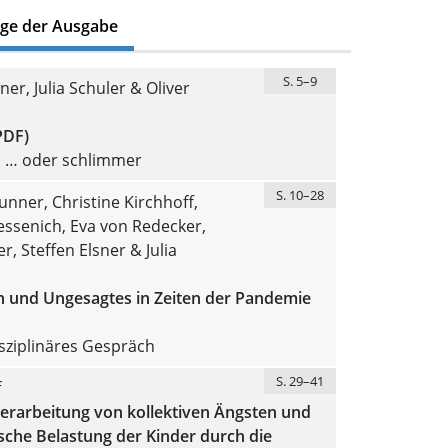
äge der Ausgabe
S. 5–9
ner, Julia Schuler & Oliver
PDF)
 … oder schlimmer
S. 10–28
nner, Christine Kirchhoff,
ssenich, Eva von Redecker,
r, Steffen Elsner & Julia
en und Ungesagtes in Zeiten der Pandemie
isziplinäres Gespräch
S. 29–41
f
Verarbeitung von kollektiven Ängsten und
sche Belastung der Kinder durch die