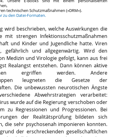
ok. Unsere E-Books sind mit einem personalisierten
hen,
teren technischen Schutzmaßnahmen (»DRM«).
hr zu den Datei-Formaten.
ag wird beschrieben, welche Auswirkungen die
e mit strengen Infektionsschutzmaßnahmen
chaft und Kinder und Jugendliche hatte. Viren
r, gefährlich und allgegenwärtig. Wird den
n Medizin und Virologie gefolgt, kann aus frei
ngst Realangst entstehen. Dann können aktive
hmen ergriffen werden. Andere
sgruppen leugneten die Gesetze der
aften. Die unbewussten neurotischen Ängste
rschiedene Abwehrstrategien verarbeitet:
irus wurde auf die Regierung verschoben oder
 kam zu Regressionen und Progressionen. Bei
rungen der Realitätsprüfung bildeten sich
en, die sehr psychosenah imponieren konnten.
grund der erschreckenden gesellschaftlichen