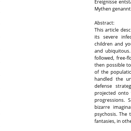
Ereignisse ents
Mythen genannt
Abstract:
This article des
its severe inf
children and yo
and ubiquitous.
followed, free-fl
then possible t
of the populati
handled the un
defense strate
projected onto
progressions. S
bizarre imagin
psychosis. The t
fantasies, in ot