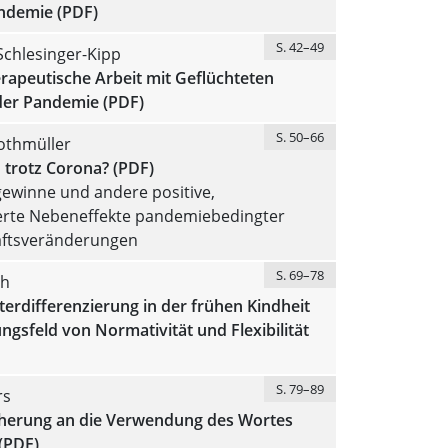
ndemie (PDF)
S. 42–49
Schlesinger-Kipp
rapeutische Arbeit mit Geflüchteten
er Pandemie (PDF)
S. 50–66
othmüller
 trotz Corona? (PDF)
gewinne und andere positive,
erte Nebeneffekte pandemiebedingter
aftsveränderungen
S. 69–78
ch
erdifferenzierung in der frühen Kindheit
gsfeld von Normativität und Flexibilität
S. 79–89
rs
herung an die Verwendung des Wortes
(PDF)