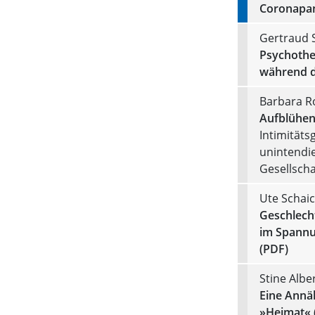
Coronapa
Gertraud 
Psychothe
während d
Barbara R
Aufblühen
Intimitäts
unintendi
Gesellsch
Ute Schai
Geschlecht
im Spannun
(PDF)
Stine Albe
Eine Annä
»Heimat« 