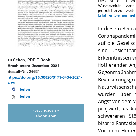
Dies ist ein E-Bo
Wasserzeichen verse
jedoch frei von wei
Erfahren Sie hier me
In diesem Beitr
Coronapandemi
auf die Gesells
sind unsichtba
Erkenntnissen vo
13 Seiten, PDF-E-Book
flottierender A
Erschienen: Dezember 2021
Bestell-Nr.: 26621
Gegenmaßna
https://doi.org/10.30820/0171-3434-2021-
Bevölkerung
4-29
Naturwissensch
teilen
wurden über ve
teilen
Angst vor dem V
projiziert, es
»psychosozial«
schwereren Stö
abonnieren
bizarre Fantasi
Vor dem Hinter