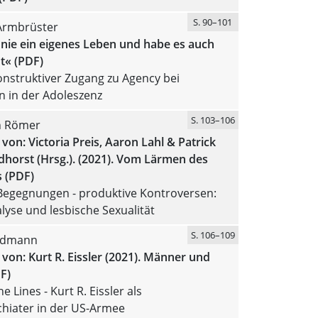
S. 90–101
 Armbrüster
 nie ein eigenes Leben und habe es auch
t« (PDF)
konstruktiver Zugang zu Agency bei
n in der Adoleszenz
S. 103–106
n Römer
von: Victoria Preis, Aaron Lahl & Patrick
horst (Hrsg.). (2021). Vom Lärmen des
 (PDF)
 Begegnungen - produktive Kontroversen:
yse und lesbische Sexualität
S. 106–109
ldmann
von: Kurt R. Eissler (2021). Männer und
DF)
 Lines - Kurt R. Eissler als
chiater in der US-Armee