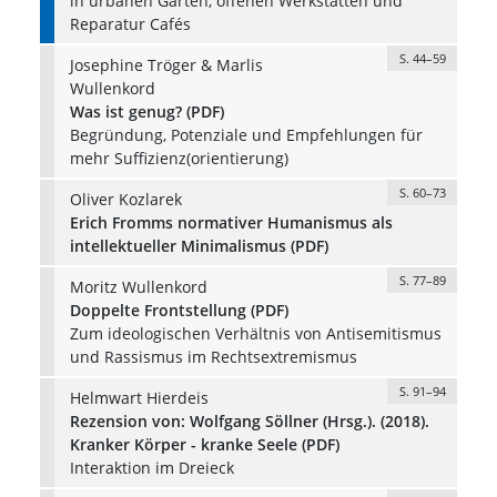
in urbanen Gärten, offenen Werkstätten und
Reparatur Cafés
S. 44–59
Josephine Tröger & Marlis
Wullenkord
Was ist genug? (PDF)
Begründung, Potenziale und Empfehlungen für
mehr Suffizienz(orientierung)
S. 60–73
Oliver Kozlarek
Erich Fromms normativer Humanismus als
intellektueller Minimalismus (PDF)
S. 77–89
Moritz Wullenkord
Doppelte Frontstellung (PDF)
Zum ideologischen Verhältnis von Antisemitismus
und Rassismus im Rechtsextremismus
S. 91–94
Helmwart Hierdeis
Rezension von: Wolfgang Söllner (Hrsg.). (2018).
Kranker Körper - kranke Seele (PDF)
Interaktion im Dreieck