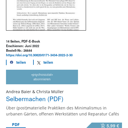
14 Seiten, PDF-E-Book
Erschienen: Juni 2022
Bestell-Nr.: 26644
https://doi.org/10.30820/0171-3434-2022-2-30
teilen
teilen
»psychosozial«
abonnieren
Andrea Baier & Christa Müller
Selbermachen (PDF)
Über (post)materielle Praktiken des Minimalismus in
urbanen Gärten, offenen Werkstätten und Reparatur Cafés
PDF
5,99 €