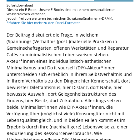
Sofortdownload
Dies ist ein E-Book. Unsere E-Books sind mit einem personalisierten
Wasserzeichen versehen,
jedoch frei von weiteren technischen Schutzmaßnahmen (»DRM«).
Erfahren Sie hier mehr zu den Datei-Formaten.
Der Beitrag diskutiert die Frage, in welchem
(Spannungs‑)Verhältnis (post‑)materielle Praktiken in
Gemeinschaftsgärten, offenen Werkstätten und Reparatur
Cafés zu minimalistischen Lebensweisen stehen.
Akteur*innen eines individualistisch-ästhetischen
Minimalismus und Do it yourself (DIY)-Akteur*innen
unterscheiden sich erheblich in ihrem Selbstverhältnis und
in ihrem Verhältnis zu den Dingen: hier Kennerschaft, dort
bewusster Dilettantismus, hier Distanz, dort Nähe, hier
bewusste Auswahl, dort Gelegenheitsstrukturen des
Findens, hier Besitz, dort Zirkulation. Allerdings setzen
beide, Minimalist*innen wie DIY-Akteur*innen, die
Verfügung über (möglichst viele) Konsumgüter nicht mit
Lebensqualität gleich, und in beiden Fällen kommt es im
Ergebnis durch ihre (nachhaltigere) Lebensweise zu einer
Reduzierung des Ressourcenverbrauchs. Wie
Minimalist*innen pflegen DIY-Akteur*innen einen