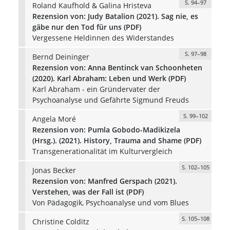
S. 94–97
Roland Kaufhold & Galina Hristeva
Rezension von: Judy Batalion (2021). Sag nie, es
gäbe nur den Tod für uns (PDF)
Vergessene Heldinnen des Widerstandes
S. 97–98
Bernd Deininger
Rezension von: Anna Bentinck van Schoonheten
(2020). Karl Abraham: Leben und Werk (PDF)
Karl Abraham - ein Gründervater der
Psychoanalyse und Gefährte Sigmund Freuds
S. 99–102
Angela Moré
Rezension von: Pumla Gobodo-Madikizela
(Hrsg.). (2021). History, Trauma and Shame (PDF)
Transgenerationalität im Kulturvergleich
S. 102–105
Jonas Becker
Rezension von: Manfred Gerspach (2021).
Verstehen, was der Fall ist (PDF)
Von Pädagogik, Psychoanalyse und vom Blues
S. 105–108
Christine Colditz