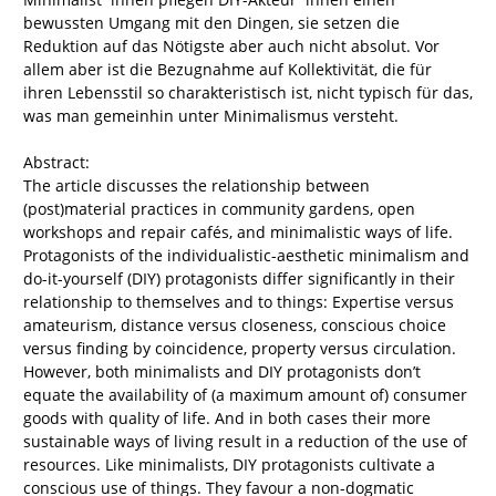
bewussten Umgang mit den Dingen, sie setzen die
Reduktion auf das Nötigste aber auch nicht absolut. Vor
allem aber ist die Bezugnahme auf Kollektivität, die für
ihren Lebensstil so charakteristisch ist, nicht typisch für das,
was man gemeinhin unter Minimalismus versteht.
Abstract:
The article discusses the relationship between
(post)material practices in community gardens, open
workshops and repair cafés, and minimalistic ways of life.
Protagonists of the individualistic-aesthetic minimalism and
do-it-yourself (DIY) protagonists differ significantly in their
relationship to themselves and to things: Expertise versus
amateurism, distance versus closeness, conscious choice
versus finding by coincidence, property versus circulation.
However, both minimalists and DIY protagonists don’t
equate the availability of (a maximum amount of) consumer
goods with quality of life. And in both cases their more
sustainable ways of living result in a reduction of the use of
resources. Like minimalists, DIY protagonists cultivate a
conscious use of things. They favour a non-dogmatic