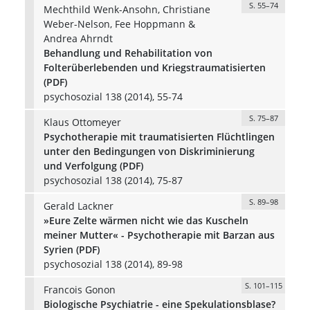
S. 55–74
Mechthild Wenk-Ansohn, Christiane
Weber-Nelson, Fee Hoppmann &
Andrea Ahrndt
Behandlung und Rehabilitation von
Folterüberlebenden und Kriegstraumatisierten
(PDF)
psychosozial 138 (2014), 55-74
S. 75–87
Klaus Ottomeyer
Psychotherapie mit traumatisierten Flüchtlingen
unter den Bedingungen von Diskriminierung
und Verfolgung (PDF)
psychosozial 138 (2014), 75-87
S. 89–98
Gerald Lackner
»Eure Zelte wärmen nicht wie das Kuscheln
meiner Mutter« - Psychotherapie mit Barzan aus
Syrien (PDF)
psychosozial 138 (2014), 89-98
S. 101–115
Francois Gonon
Biologische Psychiatrie - eine Spekulationsblase?