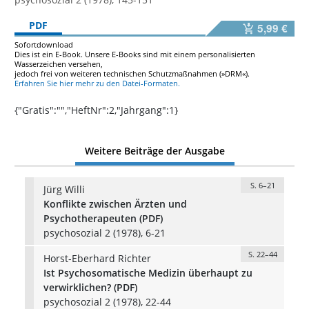
PDF
5,99 €
Sofortdownload
Dies ist ein E-Book. Unsere E-Books sind mit einem personalisierten
Wasserzeichen versehen,
jedoch frei von weiteren technischen Schutzmaßnahmen (»DRM«).
Erfahren Sie hier mehr zu den Datei-Formaten.
{"Gratis":"","HeftNr":2,"Jahrgang":1}
Weitere Beiträge der Ausgabe
S. 6–21
Jürg Willi
Konflikte zwischen Ärzten und
Psychotherapeuten (PDF)
psychosozial 2 (1978), 6-21
S. 22–44
Horst-Eberhard Richter
Ist Psychosomatische Medizin überhaupt zu
verwirklichen? (PDF)
psychosozial 2 (1978), 22-44