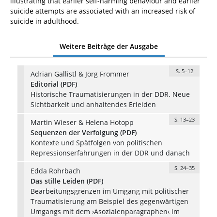
illustrating that earlier self-harming behaviour and earlier
suicide attempts are associated with an increased risk of
suicide in adulthood.
Weitere Beiträge der Ausgabe
S. 5–12
Adrian Gallistl & Jörg Frommer
Editorial (PDF)
Historische Traumatisierungen in der DDR. Neue
Sichtbarkeit und anhaltendes Erleiden
S. 13–23
Martin Wieser & Helena Hotopp
Sequenzen der Verfolgung (PDF)
Kontexte und Spätfolgen von politischen
Repressionserfahrungen in der DDR und danach
S. 24–35
Edda Rohrbach
Das stille Leiden (PDF)
Bearbeitungsgrenzen im Umgang mit politischer
Traumatisierung am Beispiel des gegenwärtigen
Umgangs mit dem ›Asozialenparagraphen‹ im