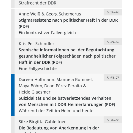
Strafrecht der DDR
S. 36–48
Anne Weiß & Georg Schomerus
Stigmaresistenz nach politischer Haft in der DDR
(PDF)
Ein kontrastiver Fallvergleich
S. 49–62
Kris Per Schindler
Szenische Informationen bei der Begutachtung
gesundheitlicher Folgeschäden nach politischer
Haft in der DDR (PDF)
Eine Fallgeschichte
S. 63–75
Doreen Hoffmann, Manuela Rummel,
Maya Böhm, Dean Pérez Peralta &
Heide Glaesmer
Suizidalität und selbstverletzendes Verhalten
von Menschen mit DDR-Heimerfahrungen (PDF)
Während der Zeit im Heim und heute
S. 76–83
Silke Birgitta Gahleitner
Die Bedeutung von Anerkennung in der