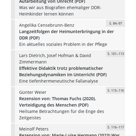
Aufarbeitung von Unrecht (PDF)
Was wir aus Biografien ehemaliger DDR-
Heimkinder lernen können
S. 84–97
Angelika Censebrunn-Benz
Langzeitfolgen der Heimunterbringung in der
DDR (PDF)
Ein aktuelles soziales Problem in der Pflege
S. 101–113
Lars Dietrich, Josef Hofman & David
Zimmermann
Effektive Didaktik trotz problematischer
Beziehungsdynamiken im Unterricht (PDF)
Eine tiefenhermeneutische Fallanalyse
S. 115–116
Günter Weier
Rezension von: Thomas Fuchs (2020).
Verteidigung des Menschen (PDF)
Heilsame Betrachtungen für die Enge des
Zeitgeistes
S. 116–117
Meinolf Peters
Rezension von: Marie-Luise Hermann (2023).War