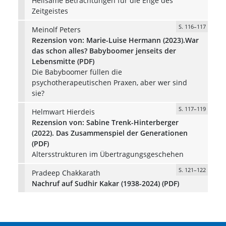
Heilsame Betrachtungen für die Enge des
Zeitgeistes
S. 116–117
Meinolf Peters
Rezension von: Marie-Luise Hermann (2023).War
das schon alles? Babyboomer jenseits der
Lebensmitte (PDF)
Die Babyboomer füllen die
psychotherapeutischen Praxen, aber wer sind
sie?
S. 117–119
Helmwart Hierdeis
Rezension von: Sabine Trenk-Hinterberger
(2022). Das Zusammenspiel der Generationen
(PDF)
Altersstrukturen im Übertragungsgeschehen
S. 121–122
Pradeep Chakkarath
Nachruf auf Sudhir Kakar (1938-2024) (PDF)