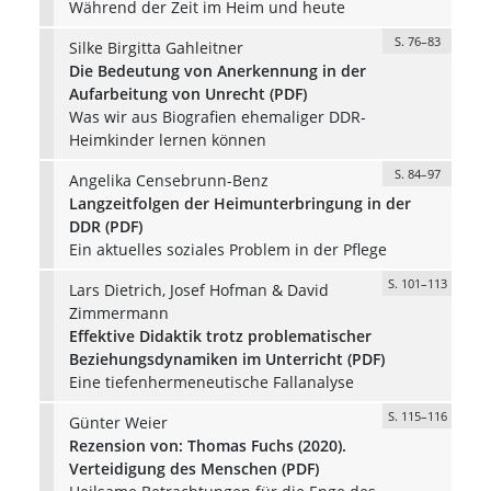
Während der Zeit im Heim und heute
S. 76–83
Silke Birgitta Gahleitner
Die Bedeutung von Anerkennung in der
Aufarbeitung von Unrecht (PDF)
Was wir aus Biografien ehemaliger DDR-
Heimkinder lernen können
S. 84–97
Angelika Censebrunn-Benz
Langzeitfolgen der Heimunterbringung in der
DDR (PDF)
Ein aktuelles soziales Problem in der Pflege
S. 101–113
Lars Dietrich, Josef Hofman & David
Zimmermann
Effektive Didaktik trotz problematischer
Beziehungsdynamiken im Unterricht (PDF)
Eine tiefenhermeneutische Fallanalyse
S. 115–116
Günter Weier
Rezension von: Thomas Fuchs (2020).
Verteidigung des Menschen (PDF)