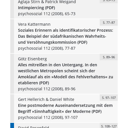
Aglaja Stirn & Patrick Weigand
Intimpiercing (PDF)
psychosozial 112 (2008), 65-73
S. 77–87
Vera Kattermann
Soziales Erinnern als identifikatorischer Prozess:
Das Beispiel der südafrikanischen Wahrheits-
und Versöhnungskommission (PDF)
psychosozial 112 (2008), 77-87
S. 89–96
Götz Eisenberg
Alles mitreißen in den Untergang. In den
westlichen Metropolen scheint sich der
Amoklauf als ein »Modell des Fehlverhaltens« zu
etablieren (PDF)
psychosozial 112 (2008), 89-96
S. 97–107
Gert Hellerich & Daniel White
Eine postmoderne Auseinandersetzung mit dem
Begriff »Sinnhaftigkeit« der Moderne (PDF)
psychosozial 112 (2008), 97-107
S. 108–127
David Rosenfeld