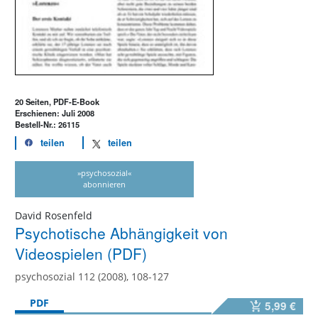
20 Seiten, PDF-E-Book
Erschienen: Juli 2008
Bestell-Nr.: 26115
teilen
teilen
»psychosozial«
abonnieren
David Rosenfeld
Psychotische Abhängigkeit von
Videospielen (PDF)
psychosozial 112 (2008), 108-127
PDF
5,99 €