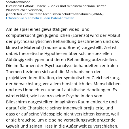
Sofortdownload
Dies ist ein E-Book. Unsere E-Books sind mit einem personalisierten
Wasserzeichen versehen,
jedoch frei von weiteren technischen Schutzmaßnahmen (»DRM«).
Erfahren Sie hier mehr zu den Datei-Formaten.
Am Beispiel eines gewalttätigen video- und
computersüchtigen Jugendlichen (Lorenzo) wird der Ablauf
der psychoanalytischen Behandlung beschrieben und das
klinische Material (Träume und Briefe) vorgestellt. Ziel ist
dabei, theoretische Hypothesen über solche speziellen
Abhängigkeitstypen und deren Behandlung aufzustellen.
Die im Rahmen der Psychoanalyse behandelten zentralen
Themen beziehen sich auf die Mechanismen der
projektiven Identifikation, der symbolischen Gleichsetzung,
der Verwechslung, vor allem hinsichtlich des Menschlichen
und des Unbelebten, und auf autistische Handlungen. Es
wird erklärt, wie Lorenzo seine Psyche in den vom
Bildschirm dargestellten imaginären Raum entleerte und
darauf die Charaktere seiner Innenwelt projizierte, und
dass er auf seine Videospiele nicht verzichten konnte, weil
er sie brauchte, um die seine Vorstellungswelt prägende
Gewalt und seinen Hass in die Außenwelt zu verschieben.