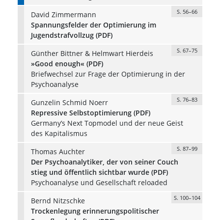
S. 56–66
David Zimmermann
Spannungsfelder der Optimierung im
Jugendstrafvollzug (PDF)
S. 67–75
Günther Bittner & Helmwart Hierdeis
»Good enough« (PDF)
Briefwechsel zur Frage der Optimierung in der
Psychoanalyse
S. 76–83
Gunzelin Schmid Noerr
Repressive Selbstoptimierung (PDF)
Germany’s Next Topmodel und der neue Geist
des Kapitalismus
S. 87–99
Thomas Auchter
Der Psychoanalytiker, der von seiner Couch
stieg und öffentlich sichtbar wurde (PDF)
Psychoanalyse und Gesellschaft reloaded
S. 100–104
Bernd Nitzschke
Trockenlegung erinnerungspolitischer