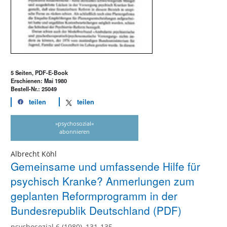
5 Seiten, PDF-E-Book
Erschienen: Mai 1980
Bestell-Nr.: 25049
teilen
teilen
»psychosozial«
abonnieren
Albrecht Köhl
Gemeinsame und umfassende Hilfe für
psychisch Kranke? Anmerlungen zum
geplanten Reformprogramm in der
Bundesrepublik Deutschland (PDF)
psychosozial 6 (1980), 131-135