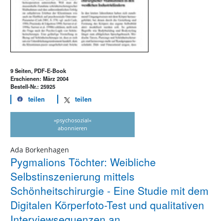
9 Seiten, PDF-E-Book
Erschienen: März 2004
Bestell-Nr.: 25925
teilen
teilen
»psychosozial«
abonnieren
Ada Borkenhagen
Pygmalions Töchter: Weibliche
Selbstinszenierung mittels
Schönheitschirurgie - Eine Studie mit dem
Digitalen Körperfoto-Test und qualitativen
Interviewsequenzen an