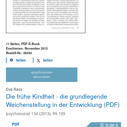
11 Seiten, PDF-E-Book
Erschienen: November 2013
Bestell-Nr.: 26333
teilen
teilen
»psychosozial«
abonnieren
Eva Rass
Die frühe Kindheit - die grundlegende
Weichenstellung in der Entwicklung (PDF)
psychosozial 134 (2013), 99-109
PDF
5,99 €