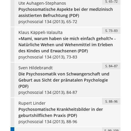
S. 65–72
Ute Auhagen-Stephanos
Psychosomatische Aspekte bei der medizinisch
assistierten Befruchtung (PDF)
psychosozial 134 (2013), 65-72
S. 73–83
Klaus Käppeli-Valaulta
»Mami, warum haben sie mich einfach geholt?« -
Natürliche Wehen und Wehenmittel im Erleben
des Kindes und Erwachsenen (PDF)
psychosozial 134 (2013), 73-83
S. 84–87
Sven Hildebrandt
Die Psychosomatik von Schwangerschaft und
Geburt aus Sicht der pränatalen Psychologie
(PDF)
psychosozial 134 (2013), 84-87
S. 88–96
Rupert Linder
Psychosomatische Krankheitsbilder in der
geburtshilflichen Praxis (PDF)
psychosozial 134 (2013), 88-96
S. 99–109