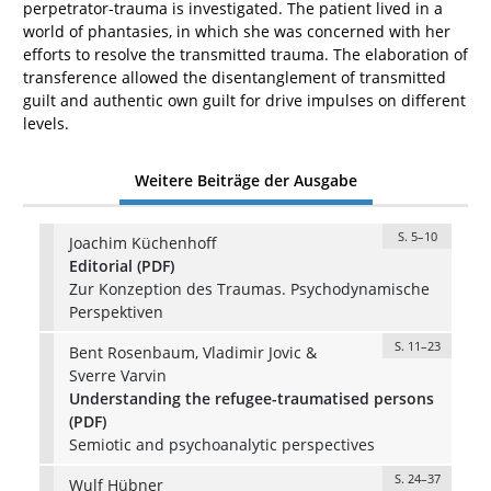
perpetrator-trauma is investigated. The patient lived in a
world of phantasies, in which she was concerned with her
efforts to resolve the transmitted trauma. The elaboration of
transference allowed the disentanglement of transmitted
guilt and authentic own guilt for drive impulses on different
levels.
Weitere Beiträge der Ausgabe
S. 5–10
Joachim Küchenhoff
Editorial (PDF)
Zur Konzeption des Traumas. Psychodynamische
Perspektiven
S. 11–23
Bent Rosenbaum, Vladimir Jovic &
Sverre Varvin
Understanding the refugee-traumatised persons
(PDF)
Semiotic and psychoanalytic perspectives
S. 24–37
Wulf Hübner