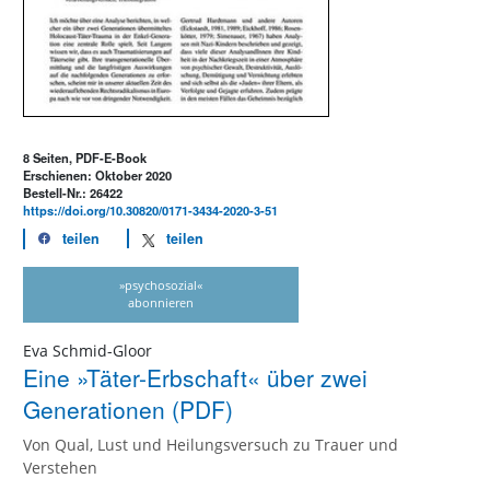
8 Seiten, PDF-E-Book
Erschienen: Oktober 2020
Bestell-Nr.: 26422
https://doi.org/10.30820/0171-3434-2020-3-51
teilen
teilen
»psychosozial«
abonnieren
Eva Schmid-Gloor
Eine »Täter-Erbschaft« über zwei
Generationen (PDF)
Von Qual, Lust und Heilungsversuch zu Trauer und
Verstehen