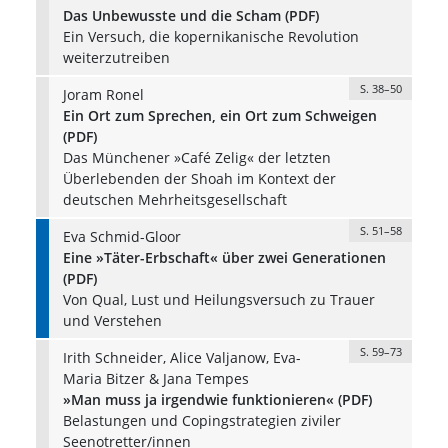
Das Unbewusste und die Scham (PDF)
Ein Versuch, die kopernikanische Revolution
weiterzutreiben
S. 38–50
Joram Ronel
Ein Ort zum Sprechen, ein Ort zum Schweigen
(PDF)
Das Münchener »Café Zelig« der letzten
Überlebenden der Shoah im Kontext der
deutschen Mehrheitsgesellschaft
S. 51–58
Eva Schmid-Gloor
Eine »Täter-Erbschaft« über zwei Generationen
(PDF)
Von Qual, Lust und Heilungsversuch zu Trauer
und Verstehen
S. 59–73
Irith Schneider, Alice Valjanow, Eva-
Maria Bitzer & Jana Tempes
»Man muss ja irgendwie funktionieren« (PDF)
Belastungen und Copingstrategien ziviler
Seenotretter/innen