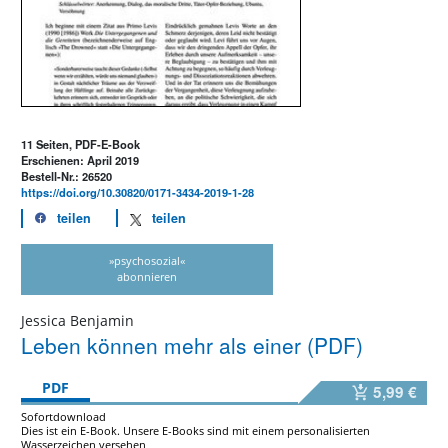
11 Seiten, PDF-E-Book
Erschienen: April 2019
Bestell-Nr.: 26520
https://doi.org/10.30820/0171-3434-2019-1-28
teilen
teilen
»psychosozial«
abonnieren
Jessica Benjamin
Leben können mehr als einer (PDF)
PDF
5,99 €
Sofortdownload
Dies ist ein E-Book. Unsere E-Books sind mit einem personalisierten
Wasserzeichen versehen,