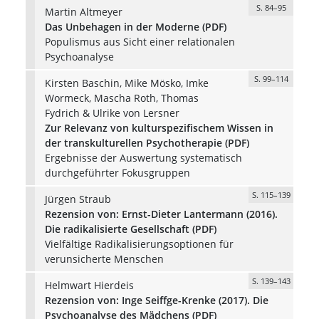
S. 84–95
Martin Altmeyer
Das Unbehagen in der Moderne (PDF)
Populismus aus Sicht einer relationalen
Psychoanalyse
S. 99–114
Kirsten Baschin, Mike Mösko, Imke
Wormeck, Mascha Roth, Thomas
Fydrich & Ulrike von Lersner
Zur Relevanz von kulturspezifischem Wissen in
der transkulturellen Psychotherapie (PDF)
Ergebnisse der Auswertung systematisch
durchgeführter Fokusgruppen
S. 115–139
Jürgen Straub
Rezension von: Ernst-Dieter Lantermann (2016).
Die radikalisierte Gesellschaft (PDF)
Vielfältige Radikalisierungsoptionen für
verunsicherte Menschen
S. 139–143
Helmwart Hierdeis
Rezension von: Inge Seiffge-Krenke (2017). Die
Psychoanalyse des Mädchens (PDF)