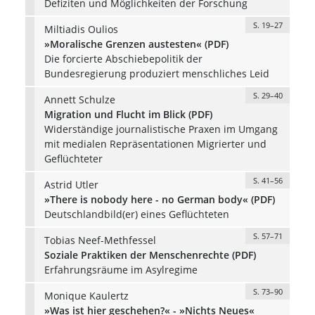
Defiziten und Möglichkeiten der Forschung
S. 19–27
Miltiadis Oulios
»Moralische Grenzen austesten« (PDF)
Die forcierte Abschiebepolitik der
Bundesregierung produziert menschliches Leid
S. 29–40
Annett Schulze
Migration und Flucht im Blick (PDF)
Widerständige journalistische Praxen im Umgang
mit medialen Repräsentationen Migrierter und
Geflüchteter
S. 41–56
Astrid Utler
»There is nobody here - no German body« (PDF)
Deutschlandbild(er) eines Geflüchteten
S. 57–71
Tobias Neef-Methfessel
Soziale Praktiken der Menschenrechte (PDF)
Erfahrungsräume im Asylregime
S. 73–90
Monique Kaulertz
»Was ist hier geschehen?« - »Nichts Neues«