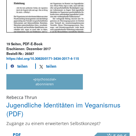
19 Seiten, PDF-E-Book
Erschienen: Dezember 2017
Bestell-Nr.: 26587
https://doi.org/10.30820/0171-3434-2017-4-115
teilen
teilen
»psychosozial«
abonnieren
Rebecca Thrun
Jugendliche Identitäten im Veganismus
(PDF)
Zugänge zu einem erweiterten Selbstkonzept?
PDF