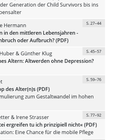
 der Generation der Child Survivors bis ins
bensalter
S. 27–44
se Hermann
 in den mittleren Lebensjahren -
ruch oder Aufbruch? (PDF)
S. 45–57
Huber & Günther Klug
hes Altern: Altwerden ohne Depression?
S. 59–76
t
p des Alter(n)s (PDF)
rmulierung zum Gestaltwandel im hohen
S. 77–92
tter & Irene Strasser
ei ergreifen tu ich prinzipiell nicht« (PDF)
ation: Eine Chance für die mobile Pflege