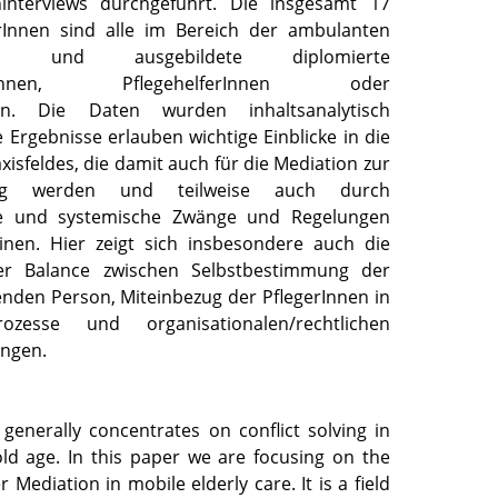
ninterviews durchgeführt. Die insgesamt 17
erInnen sind alle im Bereich der ambulanten
ig und ausgebildete diplomierte
gerInnen, PflegehelferInnen oder
nnen. Die Daten wurden inhaltsanalytisch
 Ergebnisse erlauben wichtige Einblicke in die
axisfeldes, die damit auch für die Mediation zur
ung werden und teilweise auch durch
he und systemische Zwänge und Regelungen
inen. Hier zeigt sich insbesondere auch die
der Balance zwischen Selbstbestimmung der
enden Person, Miteinbezug der PflegerInnen in
rozesse und organisationalen/rechtlichen
ngen.
generally concentrates on conflict solving in
old age. In this paper we are focusing on the
r Mediation in mobile elderly care. It is a field