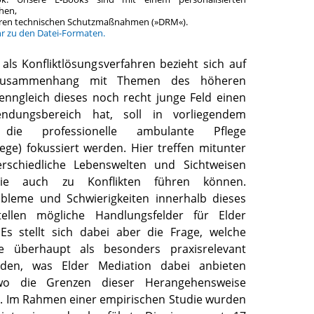
hen,
teren technischen Schutzmaßnahmen (»DRM«).
hr zu den Datei-Formaten.
als Konfliktlösungsverfahren bezieht sich auf
 Zusammenhang mit Themen des höheren
enngleich dieses noch recht junge Feld einen
endungsbereich hat, soll in vorliegendem
die professionelle ambulante Pflege
ege) fokussiert werden. Hier treffen mitunter
rschiedliche Lebenswelten und Sichtweisen
die auch zu Konflikten führen können.
obleme und Schwierigkeiten innerhalb dieses
stellen mögliche Handlungsfelder für Elder
Es stellt sich dabei aber die Frage, welche
e überhaupt als besonders praxisrelevant
rden, was Elder Mediation dabei anbieten
o die Grenzen dieser Herangehensweise
. Im Rahmen einer empirischen Studie wurden