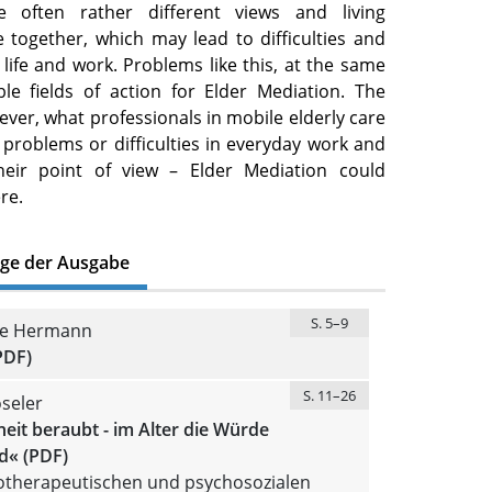
 often rather different views and living
 together, which may lead to difficulties and
y life and work. Problems like this, at the same
ble fields of action for Elder Mediation. The
ever, what professionals in mobile elderly care
 problems or difficulties in everyday work and
eir point of view – Elder Mediation could
re.
äge der Ausgabe
S. 5–9
se Hermann
PDF)
S. 11–26
seler
eit beraubt - im Alter die Würde
« (PDF)
otherapeutischen und psychosozialen