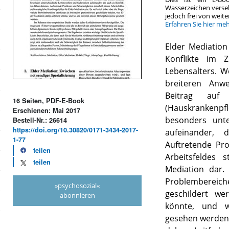
Wasserzeichen verse
jedoch frei von wei
Erfahren Sie hier me
Elder Mediation 
Konflikte im
Lebensalters. W
breiteren Anw
Beitrag auf 
16 Seiten, PDF-E-Book
(Hauskrankenpfl
Erschienen: Mai 2017
besonders unte
Bestell-Nr.: 26614
https://doi.org/10.30820/0171-3434-2017-
aufeinander, 
1-77
Auftretende Pr
teilen
Arbeitsfeldes 
teilen
Mediation dar. 
Problembereich
»psychosozial«
geschildert we
abonnieren
könnte, und w
gesehen werden