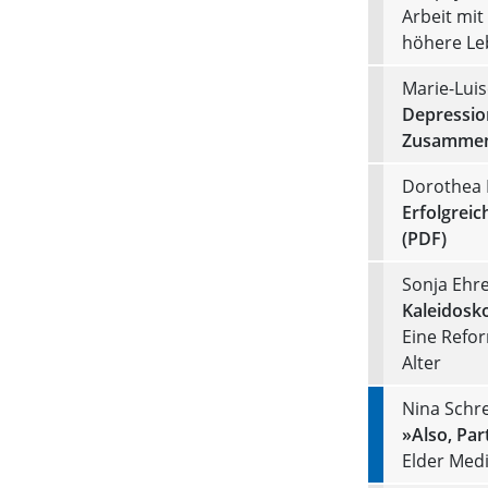
Arbeit mit
höhere Le
Marie-Lui
Depression
Zusammenb
Dorothea 
Erfolgreic
(PDF)
Sonja Ehre
Kaleidosko
Eine Refo
Alter
Nina Schre
»Also, Part
Elder Medi