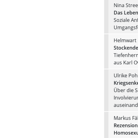
Nina Stree
Das Leben
Soziale An
Umgangsf
Helmwart 
Stockendes
Tiefenher
aus Karl 
Ulrike Poh
Kriegsenke
Über die S
Involvieru
auseinand
Markus Fä
Rezension 
Homosexua