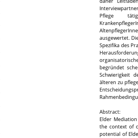
daher Leitfade
Interviewpartn
Pflege tät
Krankenpfle
AltenpflegerI
ausgewertet. Die
Spezifika des Pr
Herausforder
organisatorisc
begründet sche
Schwierigkeit 
älteren zu pfleg
Entscheidungsp
Rahmenbedingu
Abstract:
Elder Mediation 
the context of 
potential of Elde