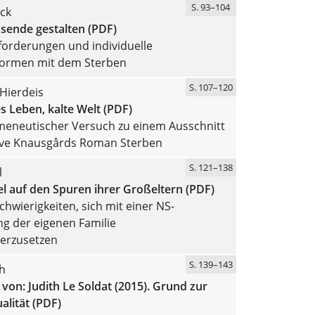
S. 93–104
ck
sende gestalten (PDF)
forderungen und individuelle
ormen mit dem Sterben
S. 107–120
Hierdeis
 Leben, kalte Welt (PDF)
meneutischer Versuch zu einem Ausschnitt
Ove Knausgårds Roman Sterben
S. 121–138
l
l auf den Spuren ihrer Großeltern (PDF)
chwierigkeiten, sich mit einer NS-
ng der eigenen Familie
erzusetzen
S. 139–143
h
von: Judith Le Soldat (2015). Grund zur
lität (PDF)