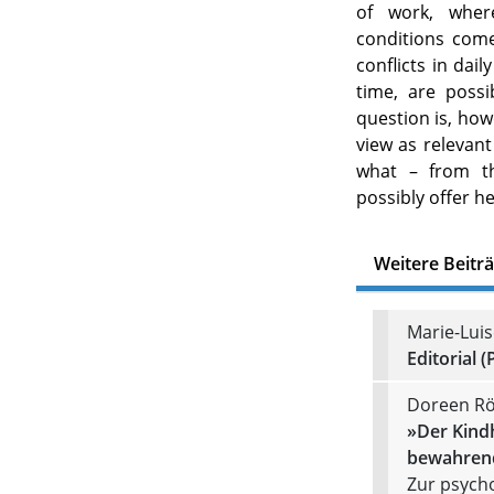
of work, where
conditions come
conflicts in dail
time, are possi
question is, how
view as relevant
what – from th
possibly offer he
Weitere Beitr
Marie-Lui
Editorial (
Doreen Rö
»Der Kindh
bewahrend
Zur psych