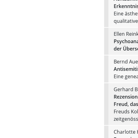
Erkenntnis
Eine ästhe
qualitativ
Ellen Rein
Psychoana
der Übers
Bernd Aue
Antisemit
Eine gene
Gerhard B
Rezension
Freud, das
Freuds Ko
zeitgenös
Charlotte