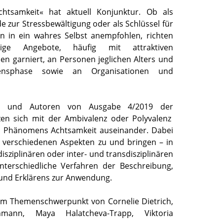
chtsamkeit« hat aktuell Konjunktur. Ob als
e zur Stressbewältigung oder als Schlüssel für
ten in ein wahres Selbst anempfohlen, richten
gige Angebote, häufig mit attraktiven
en garniert, an Personen jeglichen Alters und
ensphase sowie an Organisationen und
en und Autoren von Ausgabe 4/2019 der
en sich mit der Ambivalenz oder Polyvalenz
en Phänomens Achtsamkeit auseinander. Dabei
 verschiedenen Aspekten zu und bringen – in
disziplinären oder inter- und transdisziplinären
nterschiedliche Verfahren der Beschreibung,
und Erklärens zur Anwendung.
um Themenschwerpunkt von Cornelie Dietrich,
mann, Maya Halatcheva-Trapp, Viktoria