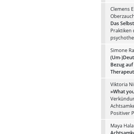
Clemens E
Oberzauc
Das Selbst
Praktiken 
psychothe
Simone R
(Um-)Deut
Bezug auf
Therapeut
Viktoria N
»What you
Verkündun
Achtsamke
Positiver
Maya Hala
Achtsamkei