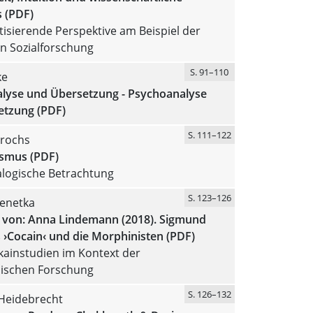
 (PDF)
tisierende Perspektive am Beispiel der
en Sozialforschung
S. 91–110
ke
lyse und Übersetzung - Psychoanalyse
etzung (PDF)
S. 111–122
rochs
ismus (PDF)
alogische Betrachtung
S. 123–126
enetka
 von: Anna Lindemann (2018). Sigmund
 ›Cocain‹ und die Morphinisten (PDF)
kainstudien im Kontext der
sischen Forschung
S. 126–132
 Heidebrecht