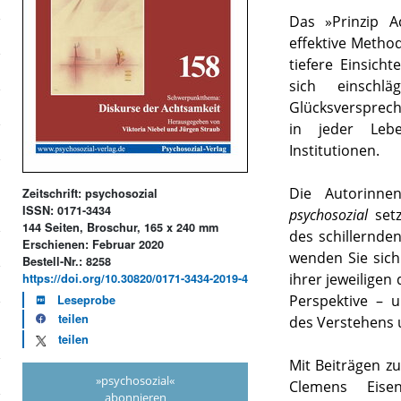
Das »Prinzip A
effektive Method
tiefere Einsich
sich einschlä
Glücksversprech
in jeder Leb
Institutionen.
Die Autorinn
Zeitschrift: psychosozial
ISSN: 0171-3434
psychosozial
setz
144 Seiten, Broschur, 165 x 240 mm
des schillernd
Erschienen: Februar 2020
wenden Sie sich
Bestell-Nr.: 8258
ihrer jeweiligen 
https://doi.org/10.30820/0171-3434-2019-4
Perspektive – u
Leseprobe
teilen
des Verstehens 
teilen
Mit Beiträgen z
»psychosozial«
Clemens Eisen
abonnieren