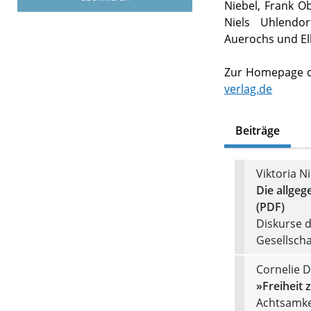
Niebel, Frank O
Niels Uhlendo
Auerochs und El
Zur Homepage de
verlag.de
Beiträge
Viktoria N
Die allgeg
(PDF)
Diskurse d
Gesellscha
Cornelie D
»Freiheit 
Achtsamkei