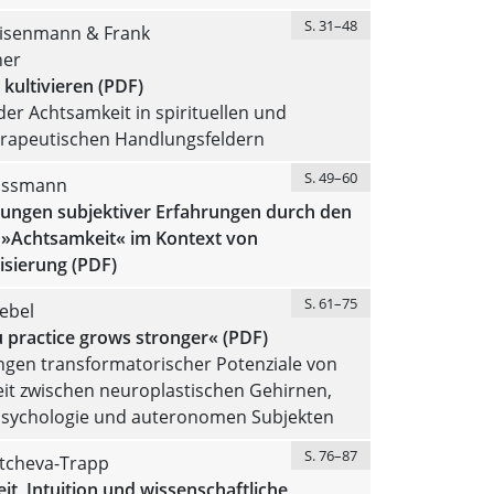
S. 31–48
isenmann & Frank
her
 kultivieren (PDF)
der Achtsamkeit in spirituellen und
rapeutischen Handlungsfeldern
S. 49–60
assmann
ungen subjektiver Erfahrungen durch den
 »Achtsamkeit« im Kontext von
isierung (PDF)
S. 61–75
iebel
 practice grows stronger« (PDF)
gen transformatorischer Potenziale von
it zwischen neuroplastischen Gehirnen,
 Psychologie und auteronomen Subjekten
S. 76–87
tcheva-Trapp
t, Intuition und wissenschaftliche