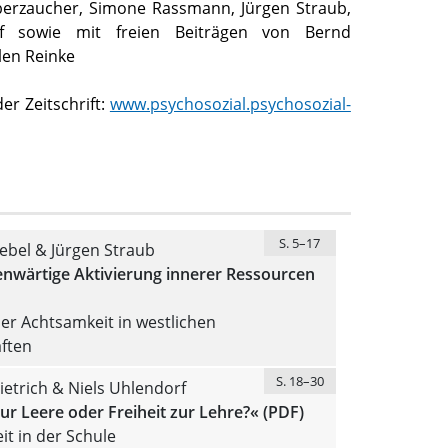
berzaucher, Simone Rassmann, Jürgen Straub,
rf sowie mit freien Beiträgen von Bernd
len Reinke
r Zeitschrift:
www.psychosozial.psychosozial-
S. 5–17
iebel & Jürgen Straub
enwärtige Aktivierung innerer Ressourcen
er Achtsamkeit in westlichen
ften
S. 18–30
ietrich & Niels Uhlendorf
zur Leere oder Freiheit zur Lehre?« (PDF)
t in der Schule