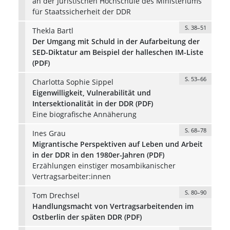
an der Juristischen Hochschule des Ministeriums
für Staatssicherheit der DDR
S. 38–51
Thekla Bartl
Der Umgang mit Schuld in der Aufarbeitung der
SED-Diktatur am Beispiel der halleschen IM-Liste
(PDF)
S. 53–66
Charlotta Sophie Sippel
Eigenwilligkeit, Vulnerabilität und
Intersektionalität in der DDR (PDF)
Eine biografische Annäherung
S. 68–78
Ines Grau
Migrantische Perspektiven auf Leben und Arbeit
in der DDR in den 1980er-Jahren (PDF)
Erzählungen einstiger mosambikanischer
Vertragsarbeiter:innen
S. 80–90
Tom Drechsel
Handlungsmacht von Vertragsarbeitenden im
Ostberlin der späten DDR (PDF)