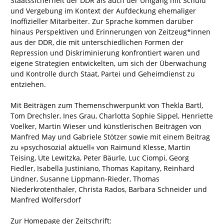
Staatssicherheit der DDR als auch der Umgang mit Schuld
und Vergebung im Kontext der Aufdeckung ehemaliger
Inoffizieller Mitarbeiter. Zur Sprache kommen darüber
hinaus Perspektiven und Erinnerungen von Zeitzeug*innen
aus der DDR, die mit unterschiedlichen Formen der
Repression und Diskriminierung konfrontiert waren und
eigene Strategien entwickelten, um sich der Überwachung
und Kontrolle durch Staat, Partei und Geheimdienst zu
entziehen.
Mit Beiträgen zum Themenschwerpunkt von Thekla Bartl,
Tom Drechsler, Ines Grau, Charlotta Sophie Sippel, Henriette
Voelker, Martin Wieser und künstlerischen Beiträgen von
Manfred May und Gabriele Stötzer
sowie mit einem Beitrag
zu »psychosozial aktuell« von Raimund Klesse, Martin
Teising, Ute Lewitzka, Peter Bäurle, Luc Ciompi, Georg
Fiedler, Isabella Justiniano, Thomas Kapitany, Reinhard
Lindner, Susanne Lippmann-Rieder, Thomas
Niederkrotenthaler, Christa Rados, Barbara Schneider und
Manfred Wolfersdorf
Zur Homepage der Zeitschrift: