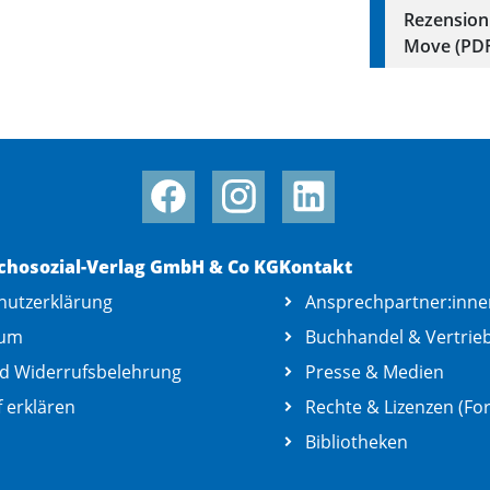
Rezension 
Move (PDF
chosozial-Verlag GmbH & Co KG
Kontakt
hutzerklärung
Ansprechpartner:inne
sum
Buchhandel & Vertrie
d Widerrufsbelehrung
Presse & Medien
 erklären
Rechte & Lizenzen (For
Bibliotheken