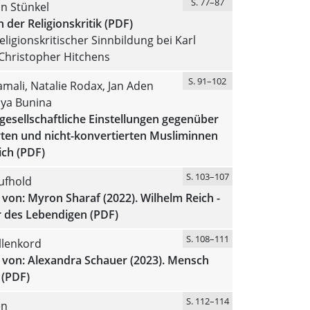
S. 77–87
n Stünkel
der Religionskritik (PDF)
religionskritischer Sinnbildung bei Karl
Christopher Hitchens
S. 91–102
mali, Natalie Rodax, Jan Aden
iya Bunina
esellschaftliche Einstellungen gegenüber
rten und nicht-konvertierten Musliminnen
ich (PDF)
S. 103–107
ufhold
von: Myron Sharaf (2022). Wilhelm Reich -
r des Lebendigen (PDF)
S. 108–111
llenkord
 von: Alexandra Schauer (2023). Mensch
 (PDF)
S. 112–114
en