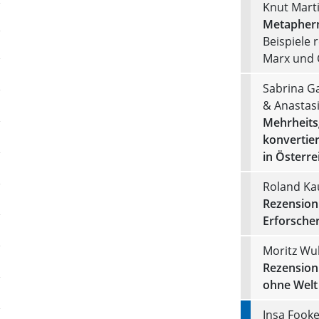
Knut Marti
Metaphern 
Beispiele 
Marx und 
Sabrina Ga
& Anastas
Mehrheitsg
konvertie
in Österre
Roland Ka
Rezension 
Erforsche
Moritz Wu
Rezension
ohne Welt
Insa Fook