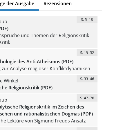
äge der Ausgabe
Rezensionen
S. 5–18
raub
PDF)
sprüche und Themen der Religionskritik -
ritik
S. 19–32
hologie des Anti-Atheismus (PDF)
g zur Analyse religiöser Konfliktdynamiken
S. 33–46
e Winkel
che Religionskritik (PDF)
S. 47–76
raub
ytische Religionskritik im Zeichen des
ischen und rationalistischen Dogmas (PDF)
sche Lektüre von Sigmund Freuds Ansatz