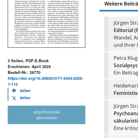
Weitere Beitr
Jürgen St
Editorial (
Wandel, An
und ihrer K
Petra Klug
3 Seiten, PDF-E-Book
Sozialpsyc
Erschienen: April 2025
Ein Beitra
Bestell-Nr.: 26770
https://doi.org/10.30820/0171-3434-2025-
1-112
Heidemari
teilen
Feministis
teilen
Jürgen St
»psychosozial«
Psychoanal
abonnieren
säkularist
Eine kriti