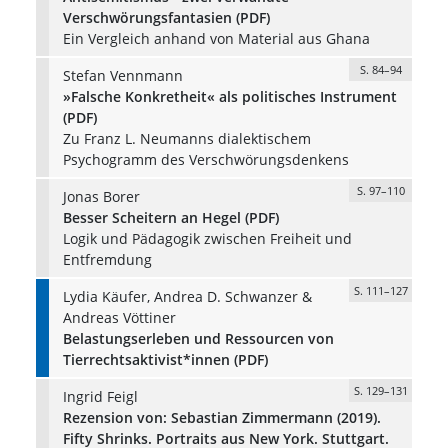
Verschwörungsfantasien (PDF)
Ein Vergleich anhand von Material aus Ghana
S. 84–94
Stefan Vennmann
»Falsche Konkretheit« als politisches Instrument
(PDF)
Zu Franz L. Neumanns dialektischem
Psychogramm des Verschwörungsdenkens
S. 97–110
Jonas Borer
Besser Scheitern an Hegel (PDF)
Logik und Pädagogik zwischen Freiheit und
Entfremdung
S. 111–127
Lydia Käufer, Andrea D. Schwanzer &
Andreas Vöttiner
Belastungserleben und Ressourcen von
Tierrechtsaktivist*innen (PDF)
S. 129–131
Ingrid Feigl
Rezension von: Sebastian Zimmermann (2019).
Fifty Shrinks. Portraits aus New York. Stuttgart.