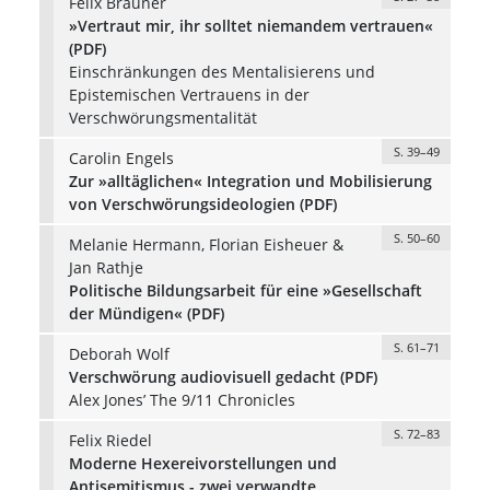
Felix Brauner
»Vertraut mir, ihr solltet niemandem vertrauen«
(PDF)
Einschränkungen des Mentalisierens und
Epistemischen Vertrauens in der
Verschwörungsmentalität
S. 39–49
Carolin Engels
Zur »alltäglichen« Integration und Mobilisierung
von Verschwörungsideologien (PDF)
S. 50–60
Melanie Hermann, Florian Eisheuer &
Jan Rathje
Politische Bildungsarbeit für eine »Gesellschaft
der Mündigen« (PDF)
S. 61–71
Deborah Wolf
Verschwörung audiovisuell gedacht (PDF)
Alex Jones’ The 9/11 Chronicles
S. 72–83
Felix Riedel
Moderne Hexereivorstellungen und
Antisemitismus - zwei verwandte