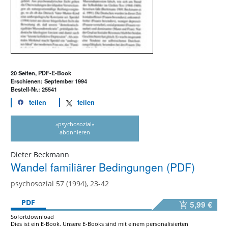
20 Seiten, PDF-E-Book
Erschienen: September 1994
Bestell-Nr.: 25541
teilen
teilen
»psychosozial«
abonnieren
Dieter Beckmann
Wandel familiärer Bedingungen (PDF)
psychosozial 57 (1994), 23-42
PDF
5,99 €
Sofortdownload
Dies ist ein E-Book. Unsere E-Books sind mit einem personalisierten