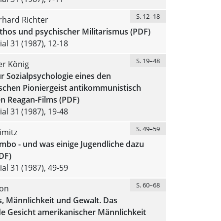
S. 12–18
rhard Richter
hos und psychischer Militarismus (PDF)
al 31 (1987), 12-18
S. 19–48
er König
r Sozialpsychologie eines den
schen Pioniergeist antikommunistisch
 Reagan-Films (PDF)
al 31 (1987), 19-48
S. 49–59
imitz
bo - und was einige Jugendliche dazu
DF)
al 31 (1987), 49-59
S. 60–68
on
, Männlichkeit und Gewalt. Das
e Gesicht amerikanischer Männlichkeit