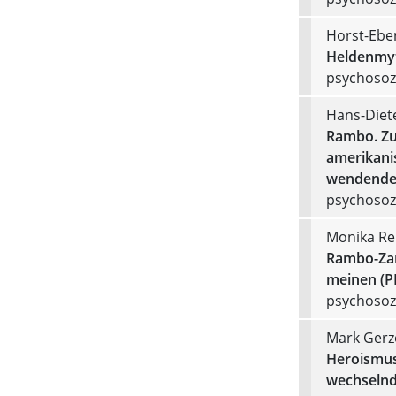
Horst-Ebe
Heldenmyt
psychosozi
Hans-Diet
Rambo. Zu
amerikani
wendenden
psychosozi
Monika Re
Rambo-Zam
meinen (P
psychosozi
Mark Gerz
Heroismus
wechselnd