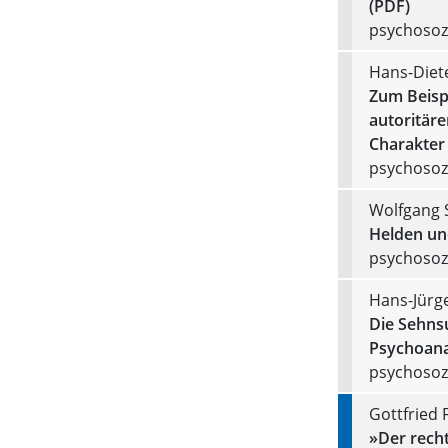
(PDF)
psychosozi
Hans-Diet
Zum Beisp
autoritär
Charakter
psychosozi
Wolfgang 
Helden un
psychosozi
Hans-Jürg
Die Sehns
Psychoana
psychosozi
Gottfried 
»Der recht