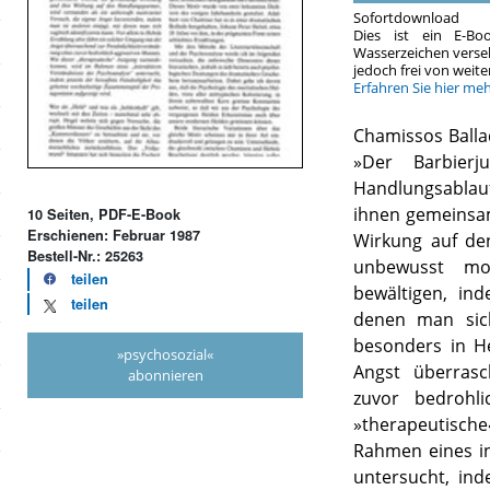
Sofortdownload
Dies ist ein E-Bo
Wasserzeichen verse
jedoch frei von wei
Erfahren Sie hier me
Chamissos Balla
»Der Barbier
Handlungsablauf
ihnen gemeinsa
10 Seiten, PDF-E-Book
Erschienen: Februar 1987
Wirkung auf de
Bestell-Nr.: 25263
unbewusst mot
teilen
bewältigen, in
teilen
denen man sich
besonders in H
»psychosozial«
Angst überrasc
abonnieren
zuvor bedrohl
»therapeutisc
Rahmen eines in
untersucht, ind