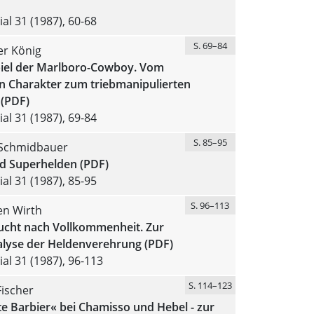
al 31 (1987), 60-68
S. 69–84
er König
iel der Marlboro-Cowboy. Vom
en Charakter zum triebmanipulierten
 (PDF)
al 31 (1987), 69-84
S. 85–95
Schmidbauer
d Superhelden (PDF)
al 31 (1987), 85-95
S. 96–113
en Wirth
ucht nach Vollkommenheit. Zur
lyse der Heldenverehrung (PDF)
al 31 (1987), 96-113
S. 114–123
Fischer
e Barbier« bei Chamisso und Hebel - zur