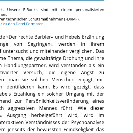
ok. Unsere E-Books sind mit einem personalisierten
hen,
teren technischen Schutzmaßnahmen (»DRM«).
hr zu den Datei-Formaten.
de »Der rechte Barbier« und Hebels Erzählung
junge von Segringen« werden in ihrem
 untersucht und miteinander verglichen. Das
me Thema, die gewalttätige Drohung und ihre
n Handlungspartner, wird verstanden als ein
ivierter Versuch, die eigene Angst zu
dem man sie solchen Menschen einjagt, mit
 identifizieren kann. Es wird gezeigt, dass
ebels Erzählung ein solcher Umgang mit der
hend zur Persönlichkeitsveränderung eines
ich aggressiven Mannes führt. Wie dieser
he« Ausgang herbeigeführt wird, wird im
teraktiven Verständnisses der Psychoanalyse
em jenseits der bewussten Feindseligkeit das