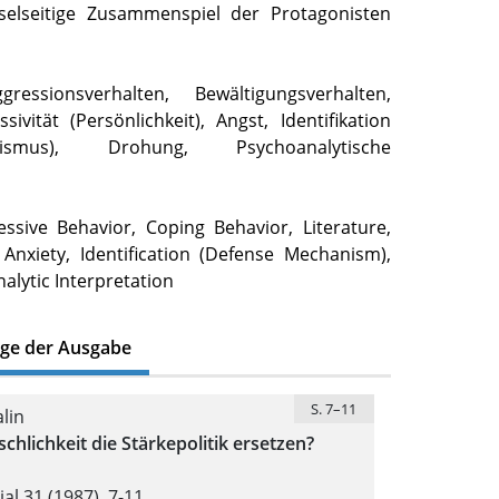
selseitige Zusammenspiel der Protagonisten
gressionsverhalten, Bewältigungsverhalten,
ssivität (Persönlichkeit), Angst, Identifikation
nismus), Drohung, Psychoanalytische
ssive Behavior, Coping Behavior, Literature,
 Anxiety, Identification (Defense Mechanism),
alytic Interpretation
äge der Ausgabe
S. 7–11
lin
hlichkeit die Stärkepolitik ersetzen?
al 31 (1987), 7-11