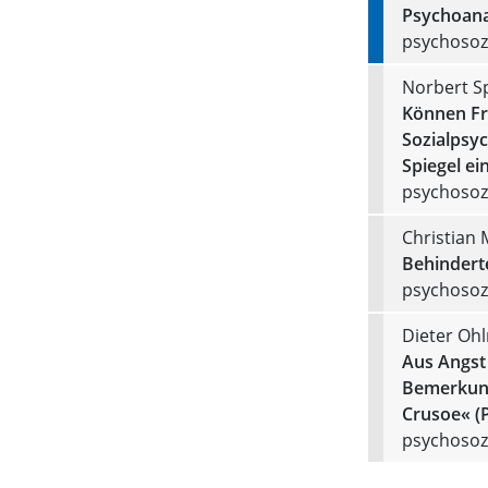
Psychoana
psychosozi
Norbert S
Können Fr
Sozialpsyc
Spiegel ei
psychosozi
Christian
Behindert
psychosozi
Dieter Oh
Aus Angst
Bemerkung
Crusoe« (
psychosozi