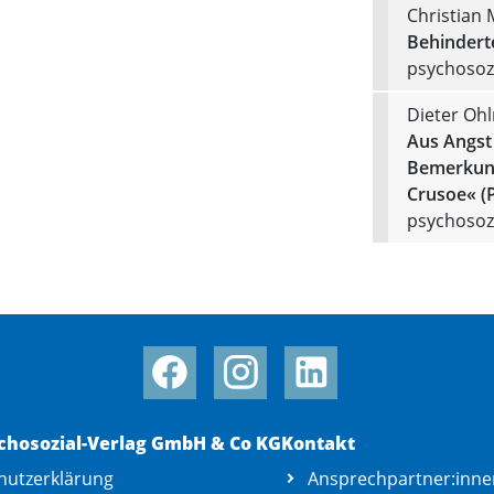
Christian
Behindert
psychosozi
Dieter Oh
Aus Angst
Bemerkung
Crusoe« (
psychosozi
chosozial-Verlag GmbH & Co KG
Kontakt
hutzerklärung
Ansprechpartner:inne