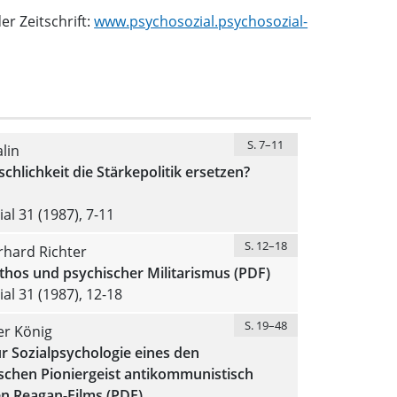
r Zeitschrift:
www.psychosozial.psychosozial-
S. 7–11
lin
hlichkeit die Stärkepolitik ersetzen?
al 31 (1987), 7-11
S. 12–18
rhard Richter
hos und psychischer Militarismus (PDF)
al 31 (1987), 12-18
S. 19–48
er König
r Sozialpsychologie eines den
schen Pioniergeist antikommunistisch
 Reagan-Films (PDF)