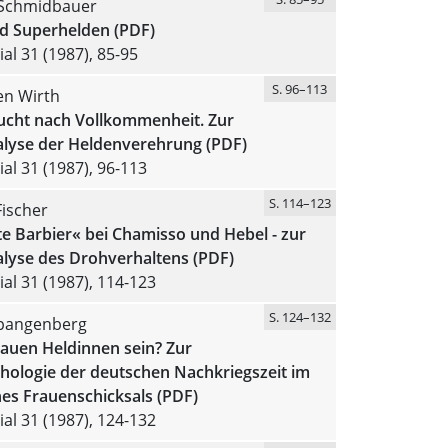
Schmidbauer
d Superhelden (PDF)
al 31 (1987), 85-95
S. 96–113
en Wirth
ucht nach Vollkommenheit. Zur
lyse der Heldenverehrung (PDF)
al 31 (1987), 96-113
S. 114–123
Fischer
e Barbier« bei Chamisso und Hebel - zur
lyse des Drohverhaltens (PDF)
al 31 (1987), 114-123
S. 124–132
pangenberg
auen Heldinnen sein? Zur
hologie der deutschen Nachkriegszeit im
nes Frauenschicksals (PDF)
al 31 (1987), 124-132