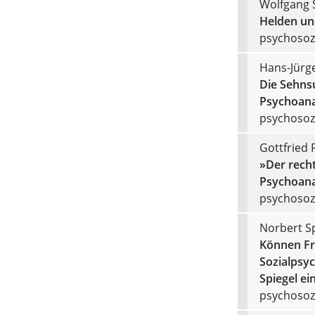
Wolfgang 
Helden un
psychosozi
Hans-Jürg
Die Sehns
Psychoana
psychosozi
Gottfried 
»Der recht
Psychoana
psychosozi
Norbert S
Können Fr
Sozialpsyc
Spiegel ei
psychosozi