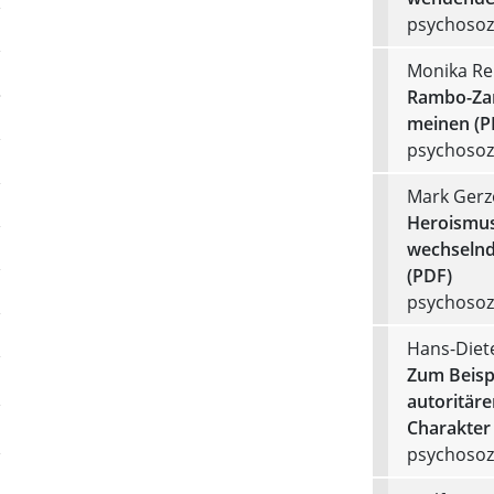
psychosozi
Monika Re
Rambo-Zam
meinen (P
psychosozi
Mark Gerz
Heroismus
wechselnd
(PDF)
psychosozi
Hans-Diet
Zum Beisp
autoritär
Charakter
psychosozi