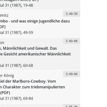
al 31 (1987), 19-48
S. 49–59
imitz
bo - und was einige Jugendliche dazu
DF)
al 31 (1987), 49-59
S. 60–68
on
, Männlichkeit und Gewalt. Das
e Gesicht amerikanischer Männlichkeit
al 31 (1987), 60-68
S. 69–84
er König
iel der Marlboro-Cowboy. Vom
en Charakter zum triebmanipulierten
 (PDF)
al 31 (1987), 69-84
S. 85–95