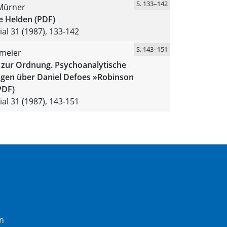
S. 133–142
 Mürner
e Helden (PDF)
al 31 (1987), 133-142
S. 143–151
lmeier
 zur Ordnung. Psychoanalytische
en über Daniel Defoes »Robinson
PDF)
al 31 (1987), 143-151
n