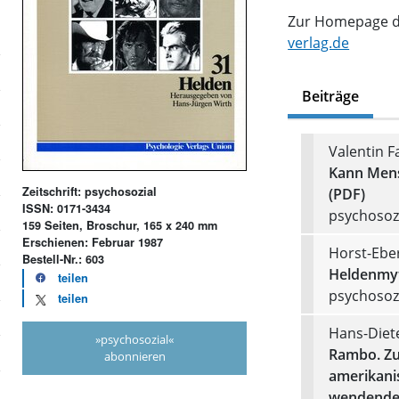
Zur Homepage de
verlag.de
Beiträge
Valentin Fa
Kann Mensc
Zeitschrift: psychosozial
(PDF)
ISSN: 0171-3434
psychosozi
159 Seiten, Broschur, 165 x 240 mm
Erschienen: Februar 1987
Horst-Ebe
Bestell-Nr.: 603
Heldenmyt
teilen
psychosozi
teilen
Hans-Diet
»psychosozial«
Rambo. Zu
abonnieren
amerikani
wendenden