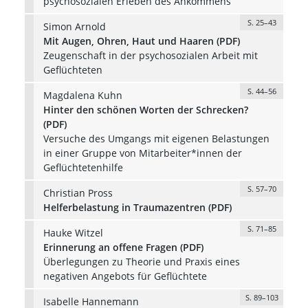
psychosozialen Erleben des Ankommens
S. 25–43
Simon Arnold
Mit Augen, Ohren, Haut und Haaren (PDF)
Zeugenschaft in der psychosozialen Arbeit mit
Geflüchteten
S. 44–56
Magdalena Kuhn
Hinter den schönen Worten der Schrecken?
(PDF)
Versuche des Umgangs mit eigenen Belastungen
in einer Gruppe von Mitarbeiter*innen der
Geflüchtetenhilfe
S. 57–70
Christian Pross
Helferbelastung in Traumazentren (PDF)
S. 71–85
Hauke Witzel
Erinnerung an offene Fragen (PDF)
Überlegungen zu Theorie und Praxis eines
negativen Angebots für Geflüchtete
S. 89–103
Isabelle Hannemann