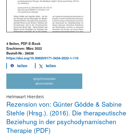
4 Seiten, PDF-E-Book
Erschienen: März 2022
Bestell-Nr.: 26638
https://doi.org/10.30820/0171-3434-2022-1-110
teilen
teilen
»psychosozial«
abonnieren
Helmwart Hierdeis
Rezension von: Günter Gödde & Sabine
Stehle (Hrsg.). (2016). Die therapeutische
Beziehung in der psychodynamischen
Therapie (PDF)